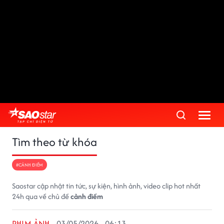
Tìm theo từ khóa
#CẢNH ĐIỀM
Saostar cập nhật tin tức, sự kiện, hình ảnh, video clip hot nhất
24h qua về chủ đề
cảnh điềm
PHIM ẢNH
03/05/2026 - 06:13