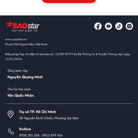
www.saostar.vn
Thuộc Hội Người Mẫu Việt Nam
Giấy phép Tạp chí điện tử Saostar số: 13/GP-BTTTT do Bộ Thông tin & Truyền Thông cấp ngày
11/01/2016
Tổng biên tập
Nguyễn Quang Minh
Thư ký tòa soạn
Văn Quốc Nhân
Trụ sở TP. Hồ Chí Minh
5B Nguyễn Đình Chiểu, Phường Sài Gòn
Hotline
0938 305 588 -
0933 879 914