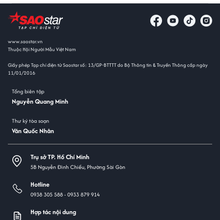
www.saostar.vn
Thuộc Hội Người Mẫu Việt Nam
Giấy phép Tạp chí điện tử Saostar số: 13/GP-BTTTT do Bộ Thông tin & Truyền Thông cấp ngày
11/01/2016
Tổng biên tập
Nguyễn Quang Minh
Thư ký tòa soạn
Văn Quốc Nhân
Trụ sở TP. Hồ Chí Minh
5B Nguyễn Đình Chiểu, Phường Sài Gòn
Hotline
0938 305 588 -
0933 879 914
Hợp tác nội dung