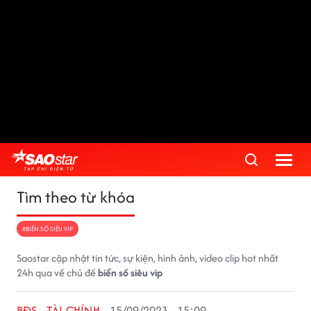
Tìm theo từ khóa
#BIỂN SỐ SIÊU VIP
Saostar cập nhật tin tức, sự kiện, hình ảnh, video clip hot nhất
24h qua về chủ đề
biển số siêu vip
BĐS - TÀI CHÍNH
15/09/2023 - 15:09