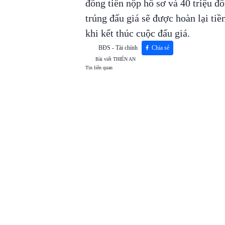
đồng tiền nộp hồ sơ và 40 triệu đ
trúng đấu giá sẽ được hoàn lại tiề
khi kết thúc cuộc đấu giá.
BĐS - Tài chính
Chia sẻ
Bài viết
THIÊN AN
Tin liên quan