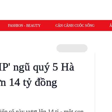
FASHION - BEAUTY
CẬN CẢNH CUỘC SỐNG
Â
VIP' ngũ quý 5 Hà
ơn 14 tỷ đồng
iển số này vượt lên 14 tỉ - một con