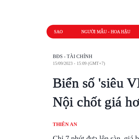
SAO
NGƯỜI MẪU - HOA HẬU
BĐS - TÀI CHÍNH
15/09/2023 - 15:09 (GMT+7)
Biển số 'siêu 
Nội chốt giá h
THIÊN AN
Chỉ 7 phút đưa lên sàn, giá b