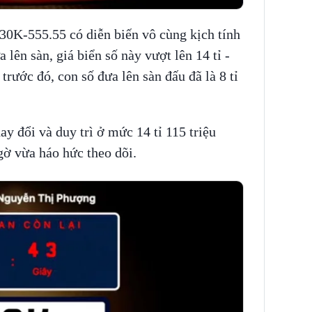
ố 30K-555.55 có diễn biến vô cùng kịch tính
 lên sàn, giá biển số này vượt lên 14 tỉ -
trước đó, con số đưa lên sàn đấu đã là 8 tỉ
ay đổi và duy trì ở mức 14 tỉ 115 triệu
gờ vừa háo hức theo dõi.