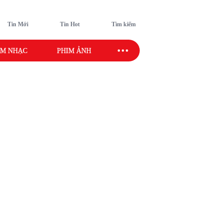
Tin Mới
Tin Hot
Tìm kiếm
M NHẠC
PHIM ẢNH
SAO SPORT