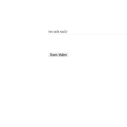
TOP
VIEW
24H
TIN MỚI NHẤT
Xem thêm