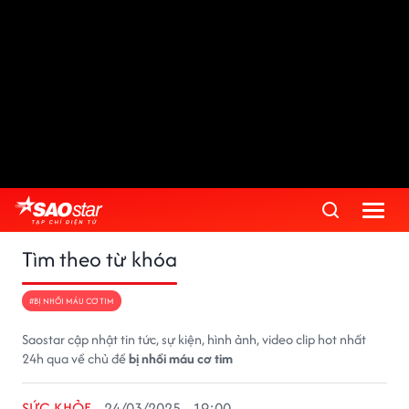
Tìm theo từ khóa
#BỊ NHỒI MÁU CƠ TIM
Saostar cập nhật tin tức, sự kiện, hình ảnh, video clip hot nhất
24h qua về chủ đề
bị nhồi máu cơ tim
SỨC KHỎE
24/03/2025 - 19:00