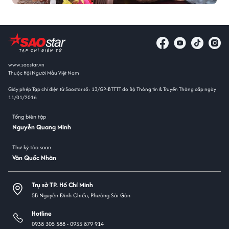
www.saostar.vn
Thuộc Hội Người Mẫu Việt Nam
Giấy phép Tạp chí điện tử Saostar số: 13/GP-BTTTT do Bộ Thông tin & Truyền Thông cấp ngày
11/01/2016
Tổng biên tập
Nguyễn Quang Minh
Thư ký tòa soạn
Văn Quốc Nhân
Trụ sở TP. Hồ Chí Minh
5B Nguyễn Đình Chiểu, Phường Sài Gòn
Hotline
0938 305 588 -
0933 879 914