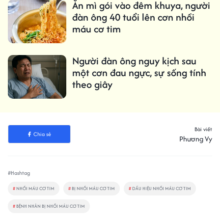
Ăn mì gói vào đêm khuya, người
đàn ông 40 tuổi lên cơn nhồi
máu cơ tim
Người đàn ông nguy kịch sau
một cơn đau ngực, sự sống tính
theo giây
Bài viết
Chia sẻ
Phương Vy
#Hashtag
#
NHỒI MÁU CƠ TIM
#
BỊ NHỒI MÁU CƠ TIM
#
DẤU HIỆU NHỒI MÁU CƠ TIM
#
BỆNH NHÂN BỊ NHỒI MÁU CƠ TIM