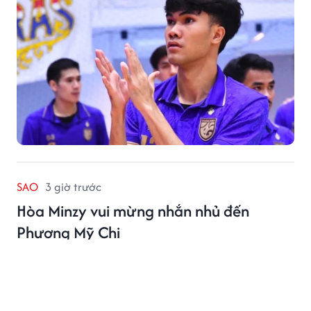
SAO
3 giờ trước
Hòa Minzy vui mừng nhắn nhủ đến
Phương Mỹ Chi
Hòa Minzy thoải mái bày tỏ tình cảm dành cho
Phương Mỹ Chi qua tài khoản mạng xã hội.