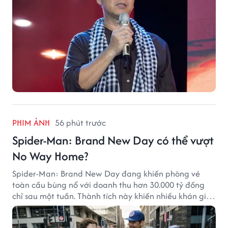
PHIM ẢNH
56 phút trước
Spider-Man: Brand New Day có thể vượt
No Way Home?
Spider-Man: Brand New Day đang khiến phòng vé
toàn cầu bùng nổ với doanh thu hơn 30.000 tỷ đồng
chỉ sau một tuần. Thành tích này khiến nhiều khán giả
đặt câu hỏi liệu bộ phim mới của Tom Holland có thể
phá kỷ lục mà No Way Home từng thiết lập hay không.