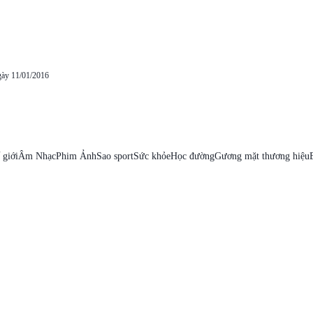
gày 11/01/2016
 giới
Âm Nhạc
Phim Ảnh
Sao sport
Sức khỏe
Học đường
Gương mặt thương hiệu