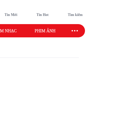
Tin Mới
Tin Hot
Tìm kiếm
M NHẠC
PHIM ẢNH
SAO SPORT