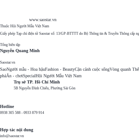
www.saostar.vn
Thuộc Hội Người Mẫu Việt Nam
Giấy phép Tạp chí điện tử Saostar số: 13/GP-BTTTT do Bộ Thông tin & Truyền Thông cấp n
Tổng biên tập
Nguyễn Quang Minh
Saostar.vn
Sao
Người mẫu - Hoa hậu
Fashion - Beauty
Cận cảnh cuộc sống
Vòng quanh Thế
phá
Ăn - chơi
Special
Hội Người Mẫu Việt Nam
Trụ sở TP. Hồ Chí Minh
5B Nguyễn Đình Chiểu, Phường Sài Gòn
Hotline
0938 305 588 -
0933 879 914
Hợp tác nội dung
info@saostar.vn