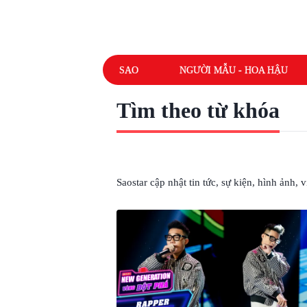
SAO
NGƯỜI MẪU - HOA HẬU
Tìm theo từ khóa
# BÉ KHẢ HÂN
Saostar cập nhật tin tức, sự kiện, hình ảnh,