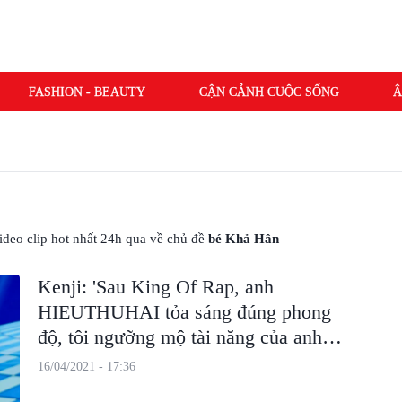
FASHION - BEAUTY
CẬN CẢNH CUỘC SỐNG
Â
 video clip hot nhất 24h qua về chủ đề
bé Khả Hân
Kenji: 'Sau King Of Rap, anh
HIEUTHUHAI tỏa sáng đúng phong
độ, tôi ngưỡng mộ tài năng của anh
Right'
16/04/2021 - 17:36