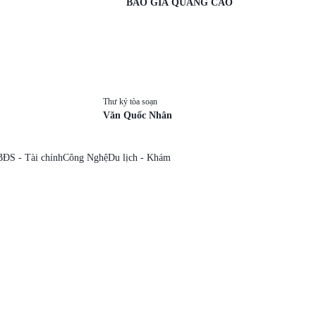
BÁO GIÁ QUẢNG CÁO
Thư ký tòa soạn
Văn Quốc Nhân
BĐS - Tài chính
Công Nghệ
Du lịch - Khám