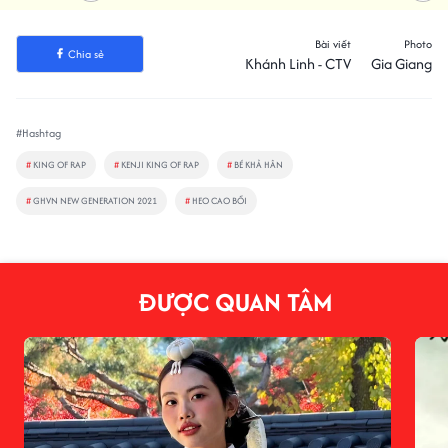
Bài viết
Photo
Chia sẻ
Khánh Linh - CTV
Gia Giang
#Hashtag
#
KING OF RAP
#
KENJI KING OF RAP
#
BÉ KHẢ HÂN
#
GHVN NEW GENERATION 2021
#
HEO CAO BỒI
ĐƯỢC QUAN TÂM