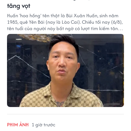
tăng vọt
Huấn 'hoa hồng' tên thật là Bùi Xuân Huấn, sinh năm
1985, quê Yên Bái (nay là Lào Cai). Chiều tối nay (6/8),
tên tuổi của người này bất ngờ có lượt tìm kiếm tăng
vọt.
PHIM ẢNH
1 giờ trước