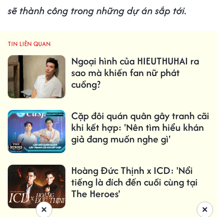
sẽ thành công trong những dự án sắp tới.
TIN LIÊN QUAN
Ngoại hình của HIEUTHUHAI ra
sao mà khiến fan nữ phát
cuồng?
Cặp đôi quán quân gây tranh cãi
khi kết hợp: 'Nên tìm hiểu khán
giả đang muốn nghe gì'
Hoàng Đức Thịnh x ICD: 'Nổi
tiếng là đích đến cuối cùng tại
The Heroes'
×
×