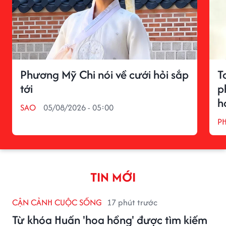
Phương Mỹ Chi nói về cưới hỏi sắp
T
tới
p
h
SAO
05/08/2026 - 05:00
P
TIN MỚI
CẬN CẢNH CUỘC SỐNG
17 phút trước
Từ khóa Huấn 'hoa hồng' được tìm kiếm