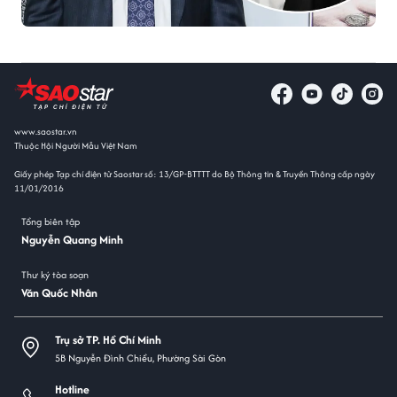
www.saostar.vn
Thuộc Hội Người Mẫu Việt Nam
Giấy phép Tạp chí điện tử Saostar số: 13/GP-BTTTT do Bộ Thông tin & Truyền Thông cấp ngày
11/01/2016
Tổng biên tập
Nguyễn Quang Minh
Thư ký tòa soạn
Văn Quốc Nhân
Trụ sở TP. Hồ Chí Minh
5B Nguyễn Đình Chiểu, Phường Sài Gòn
Hotline