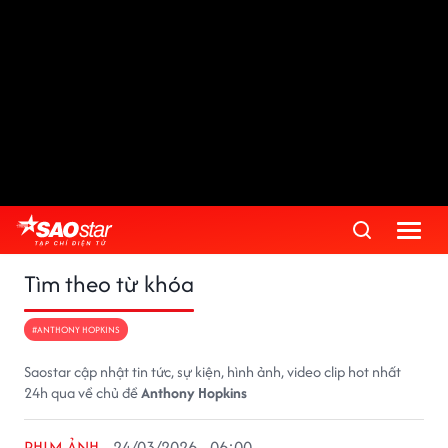
Tìm theo từ khóa
#ANTHONY HOPKINS
Saostar cập nhật tin tức, sự kiện, hình ảnh, video clip hot nhất
24h qua về chủ đề
Anthony Hopkins
PHIM ẢNH
24/03/2026 - 06:00