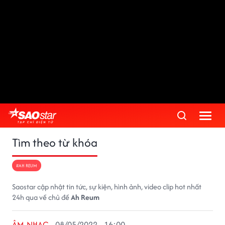
Tìm theo từ khóa
#AH REUM
Saostar cập nhật tin tức, sự kiện, hình ảnh, video clip hot nhất
24h qua về chủ đề
Ah Reum
ÂM NHẠC
08/05/2022 - 16:00