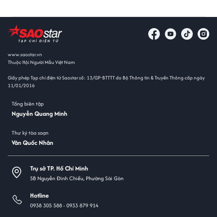
www.saostar.vn
Thuộc Hội Người Mẫu Việt Nam
Giấy phép Tạp chí điện tử Saostar số: 13/GP-BTTTT do Bộ Thông tin & Truyền Thông cấp ngày
11/01/2016
Tổng biên tập
Nguyễn Quang Minh
Thư ký tòa soạn
Văn Quốc Nhân
Trụ sở TP. Hồ Chí Minh
5B Nguyễn Đình Chiểu, Phường Sài Gòn
Hotline
0938 305 588 -
0933 879 914