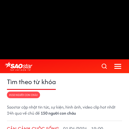
Tìm theo từ khóa
#150 NGƯỜI CON CHÁU
Saostar cập nhật tin tức, sự kiện, hình ảnh, video clip hot nhất
24h qua về chủ đề
150 người con cháu
CẬN CẢNH CUỘC SỐNG
01/04/2024 - 19:00