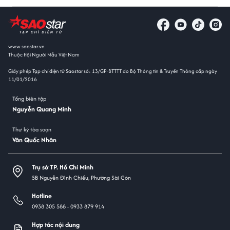
www.saostar.vn
Thuộc Hội Người Mẫu Việt Nam
Giấy phép Tạp chí điện tử Saostar số: 13/GP-BTTTT do Bộ Thông tin & Truyền Thông cấp ngày
11/01/2016
Tổng biên tập
Nguyễn Quang Minh
Thư ký tòa soạn
Văn Quốc Nhân
Trụ sở TP. Hồ Chí Minh
5B Nguyễn Đình Chiểu, Phường Sài Gòn
Hotline
0938 305 588 -
0933 879 914
Hợp tác nội dung