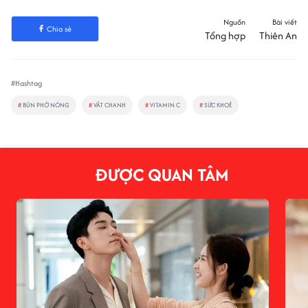
Nguồn
Bài viết
Chia sẻ
Tổng hợp
Thiên An
#Hashtag
#
BÚN PHỞ NÓNG
#
VẮT CHANH
#
VITAMIN C
#
SỨC KHOẺ
ĐƯỢC QUAN TÂM