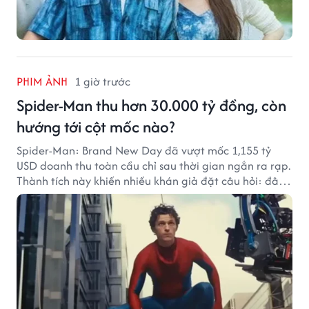
PHIM ẢNH
1 giờ trước
Spider-Man thu hơn 30.000 tỷ đồng, còn
hướng tới cột mốc nào?
Spider-Man: Brand New Day đã vượt mốc 1,155 tỷ
USD doanh thu toàn cầu chỉ sau thời gian ngắn ra rạp.
Thành tích này khiến nhiều khán giả đặt câu hỏi: đâu
sẽ là cột mốc tiếp theo của Người Nhện?