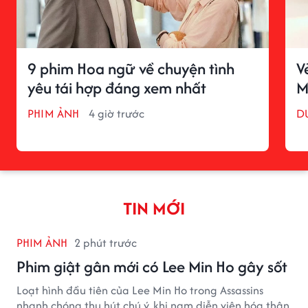
9 phim Hoa ngữ về chuyện tình
V
yêu tái hợp đáng xem nhất
M
PHIM ẢNH
4 giờ trước
D
TIN MỚI
PHIM ẢNH
2 phút trước
Phim giật gân mới có Lee Min Ho gây sốt
Loạt hình đầu tiên của Lee Min Ho trong Assassins
nhanh chóng thu hút chú ý, khi nam diễn viên hóa thân