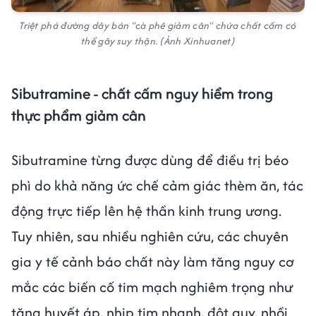
Triệt phá đường dây bán "cà phê giảm cân" chứa chất cấm có
thể gây suy thận. (Ảnh Xinhuanet)
Sibutramine - chất cấm nguy hiểm trong
thực phẩm giảm cân
Sibutramine từng được dùng để điều trị béo
phì do khả năng ức chế cảm giác thèm ăn, tác
động trực tiếp lên hệ thần kinh trung ương.
Tuy nhiên, sau nhiều nghiên cứu, các chuyên
gia y tế cảnh báo chất này làm tăng nguy cơ
mắc các biến cố tim mạch nghiêm trọng như
tăng huyết áp, nhịp tim nhanh, đột quỵ, nhồi