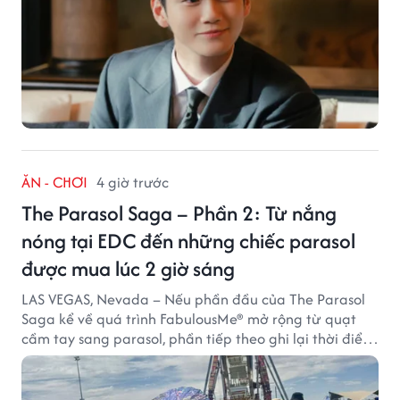
ĂN - CHƠI
4 giờ trước
The Parasol Saga – Phần 2: Từ nắng
nóng tại EDC đến những chiếc parasol
được mua lúc 2 giờ sáng
LAS VEGAS, Nevada – Nếu phần đầu của The Parasol
Saga kể về quá trình FabulousMe® mở rộng từ quạt
cầm tay sang parasol, phần tiếp theo ghi lại thời điểm
sản phẩm được thị trường đón nhận và dần vượt khỏi
công năng che nắng thông thường.