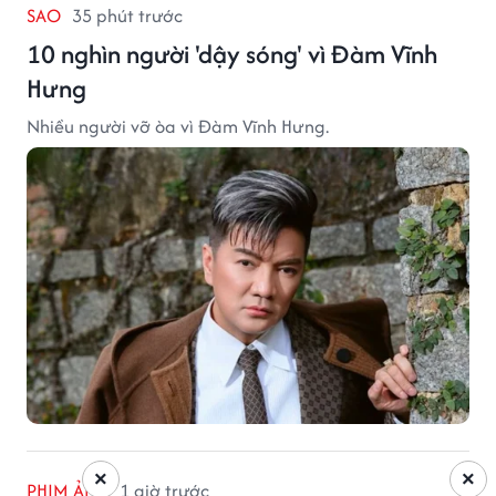
SAO
35 phút trước
10 nghìn người 'dậy sóng' vì Đàm Vĩnh
Hưng
Nhiều người vỡ òa vì Đàm Vĩnh Hưng.
×
×
PHIM ẢNH
1 giờ trước