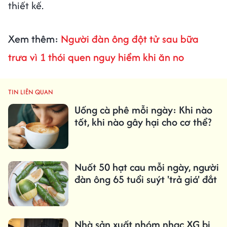
thiết kế.
Xem thêm:
Người đàn ông đột tử sau bữa
trưa vì 1 thói quen nguy hiểm khi ăn no
TIN LIÊN QUAN
Uống cà phê mỗi ngày: Khi nào
tốt, khi nào gây hại cho cơ thể?
Nuốt 50 hạt cau mỗi ngày, người
đàn ông 65 tuổi suýt 'trả giá' đắt
Nhà sản xuất nhóm nhạc XG bị