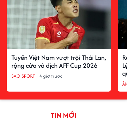
Tuyển Việt Nam vượt trội Thái Lan,
R
rộng cửa vô địch AFF Cup 2026
L
q
SAO SPORT
4 giờ trước
Â
TIN MỚI