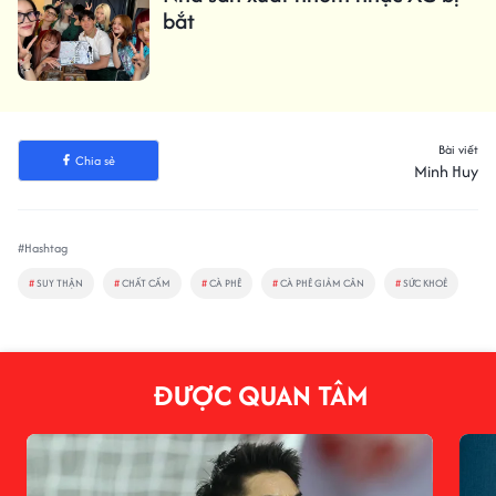
bắt
Bài viết
Chia sẻ
Minh Huy
#Hashtag
#
SUY THẬN
#
CHẤT CẤM
#
CÀ PHÊ
#
CÀ PHÊ GIẢM CÂN
#
SỨC KHOẺ
ĐƯỢC QUAN TÂM