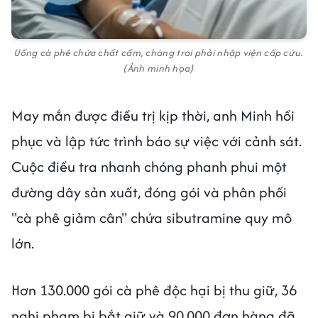
Uống cà phê chứa chất cấm, chàng trai phải nhập viện cấp cứu.
(Ảnh minh họa)
May mắn được điều trị kịp thời, anh Minh hồi
phục và lập tức trình báo sự việc với cảnh sát.
Cuộc điều tra nhanh chóng phanh phui một
đường dây sản xuất, đóng gói và phân phối
"cà phê giảm cân" chứa sibutramine quy mô
lớn.
Hơn 130.000 gói cà phê độc hại bị thu giữ, 36
nghi phạm bị bắt giữ và 90.000 đơn hàng đã