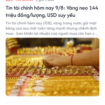
Tin tài chính hôm nay 9/8: Vàng neo 144
triệu đồng/lượng, USD suy yếu
Tin tài chính hôm nay (9/8), vàng trong nước giữ mặt
bằng cao sau một tuần tăng mạnh nhưng chênh lệch
mua - bán khiến lợi nhuận của người mua còn hạn chế,
trong khi USD chịu sức ép sau dữ liệu việc làm Mỹ gây
thất vọng.