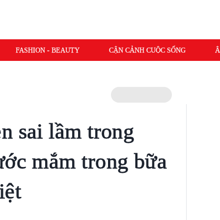
FASHION - BEAUTY
CẬN CẢNH CUỘC SỐNG
Â
n sai lầm trong
nước mắm trong bữa
iệt