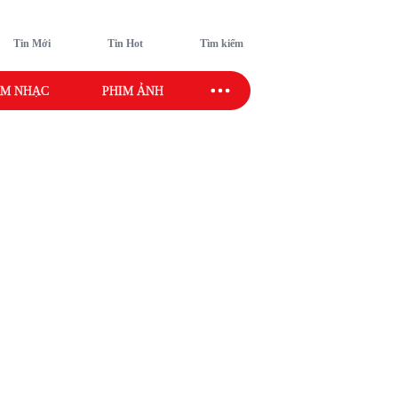
Tin Mới
Tin Hot
Tìm kiếm
M NHẠC
PHIM ẢNH
SAO SPORT