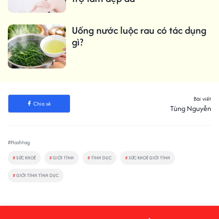
Uống nước luộc rau có tác dụng
gì?
Bài viết
Chia sẻ
Tùng Nguyễn
#Hashtag
#
SỨC KHOẺ
#
GIỚI TÍNH
#
TÌNH DỤC
#
SỨC KHOẺ GIỚI TÍNH
#
GIỚI TÍNH TÌNH DỤC