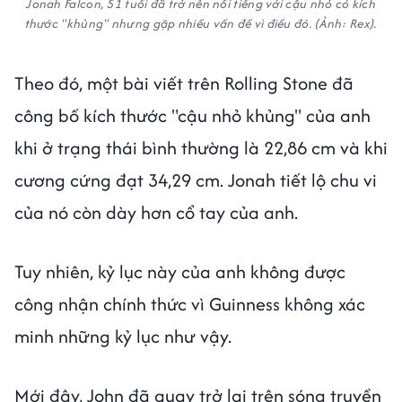
Jonah Falcon, 51 tuổi đã trở nên nổi tiếng với cậu nhỏ có kích
thước "khủng" nhưng gặp nhiều vấn đề vì điều đó. (Ảnh: Rex).
Theo đó, một bài viết trên Rolling Stone đã
công bố kích thước "cậu nhỏ khủng" của anh
khi ở trạng thái bình thường là 22,86 cm và khi
cương cứng đạt 34,29 cm. Jonah tiết lộ chu vi
của nó còn dày hơn cổ tay của anh.
Tuy nhiên, kỷ lục này của anh không được
công nhận chính thức vì Guinness không xác
minh những kỷ lục như vậy.
Mới đây, John đã quay trở lại trên sóng truyền