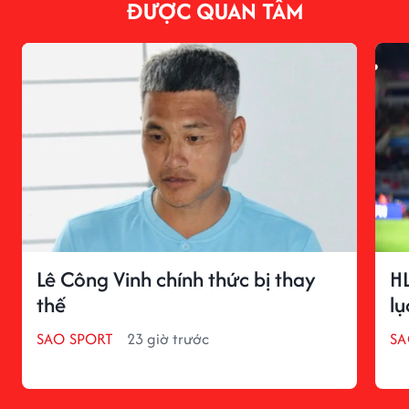
ĐƯỢC QUAN TÂM
Lê Công Vinh chính thức bị thay
HL
thế
lụ
SAO SPORT
23 giờ trước
SA