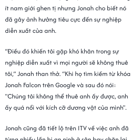
ít nam giới ghen tị nhưng Jonah cho biết nó
đã gây ảnh hưởng tiêu cực đến sự nghiệp
diễn xuất của anh.
“Điều đó khiến tôi gặp khó khăn trong sự
nghiệp diễn xuất vì mọi người sẽ không thuê
tôi,” Jonah than thở. “Khi họ tìm kiếm từ khóa
Jonah Falcon trên Google và sau đó nói:
"Chúng tôi không thể thuê anh ấy được, anh
ấy quá nổi với kích cỡ dương vật của mình".
Jonah cũng đã tiết lộ trên ITV về việc anh đã
từng nhiều lần bị an ninh ở sân bay chặn lại