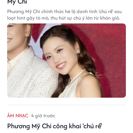
Mỹ Chi
Phương Mỹ Chi chính thức hé lộ danh tính 'chú rể' sau
loạt hint gây tò mò, thu hút sự chú ý lớn từ khán giả.
ÂM NHẠC
4 giờ trước
Phương Mỹ Chi công khai 'chú rể'