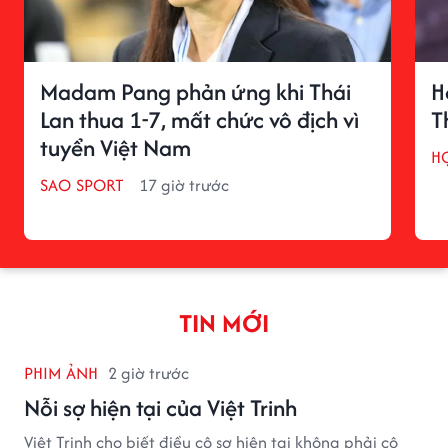
Madam Pang phản ứng khi Thái
H
Lan thua 1-7, mất chức vô địch vì
T
tuyển Việt Nam
H
SAO SPORT
17 giờ trước
TIN MỚI
PHIM ẢNH
2 giờ trước
Nỗi sợ hiện tại của Việt Trinh
Việt Trinh cho biết điều cô sợ hiện tại không phải cô