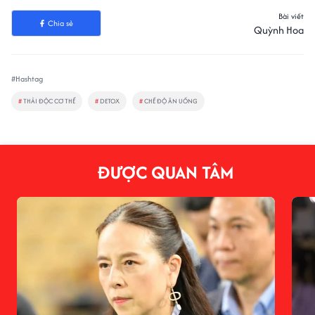
Bài viết
Chia sẻ
Quỳnh Hoa
#Hashtag
#
THẢI ĐỘC CƠ THỂ
#
DETOX
#
CHẾ ĐỘ ĂN UỐNG
ĐƯỢC QUAN TÂM