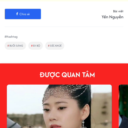
Bài viết
Chia sẻ
Yến Nguyễn
#Hashtag
#
BUỔI SÁNG
#
ĐI BỘ
#
SỨC KHOẺ
ĐƯỢC QUAN TÂM