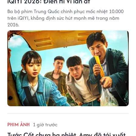
iQIYI 2026: Điền Hi Vi lấn át
Ba bộ phim Trung Quốc chinh phục mốc nhiệt 10.000
trên iQIYI, khẳng định sức hút mạnh mẽ trong năm
2026.
PHIM ẢNH
1 giờ trước
Tước Cốt chưa hạ nhiệt, Amy đã tái xuất