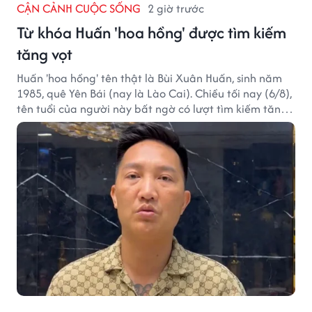
CẬN CẢNH CUỘC SỐNG
2 giờ trước
Từ khóa Huấn 'hoa hồng' được tìm kiếm
tăng vọt
Huấn 'hoa hồng' tên thật là Bùi Xuân Huấn, sinh năm
1985, quê Yên Bái (nay là Lào Cai). Chiều tối nay (6/8),
tên tuổi của người này bất ngờ có lượt tìm kiếm tăng
vọt.