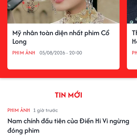
Mỹ nhân toàn diện nhất phim Cổ
T
Long
H
PHIM ẢNH
05/08/2026 - 20:00
P
TIN MỚI
PHIM ẢNH
1 giờ trước
Nam chính đầu tiên của Điền Hi Vi ngừng
đóng phim