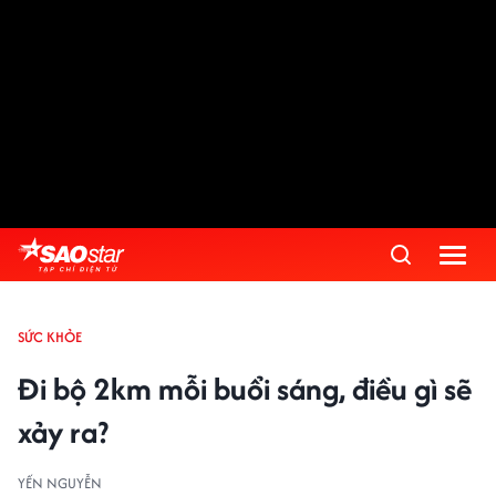
SỨC KHỎE
Đi bộ 2km mỗi buổi sáng, điều gì sẽ
xảy ra?
YẾN NGUYỄN