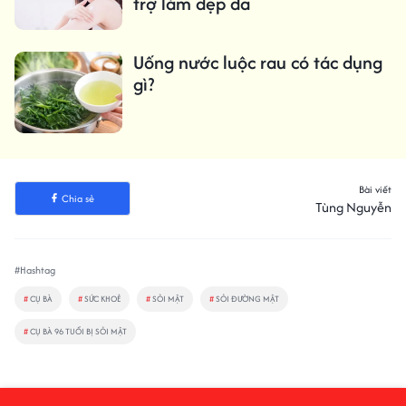
trợ làm đẹp da
Uống nước luộc rau có tác dụng
gì?
Bài viết
Chia sẻ
Tùng Nguyễn
#Hashtag
#
CỤ BÀ
#
SỨC KHOẺ
#
SỎI MẬT
#
SỎI ĐƯỜNG MẬT
#
CỤ BÀ 96 TUỔI BỊ SỎI MẬT