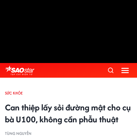
SỨC KHỎE
Can thiệp lấy sỏi đường mật cho cụ
bà U100, không cần phẫu thuật
TÙNG NGUYỄN