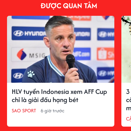
ĐƯỢC QUAN TÂM
HLV tuyển Indonesia xem AFF Cup
3
chỉ là giải đấu hạng bét
c
m
SAO SPORT
6 giờ trước
C