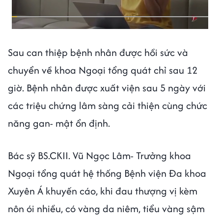
Sau can thiệp bệnh nhân được hồi sức và
chuyển về khoa Ngoại tổng quát chỉ sau 12
giờ. Bệnh nhân được xuất viện sau 5 ngày với
các triệu chứng lâm sàng cải thiện cùng chức
năng gan- mật ổn định.
Bác sỹ BS.CKII. Vũ Ngọc Lâm- Trưởng khoa
Ngoại tổng quát hệ thống Bệnh viện Đa khoa
Xuyên Á khuyến cáo, khi đau thượng vị kèm
nôn ói nhiều, có vàng da niêm, tiểu vàng sậm