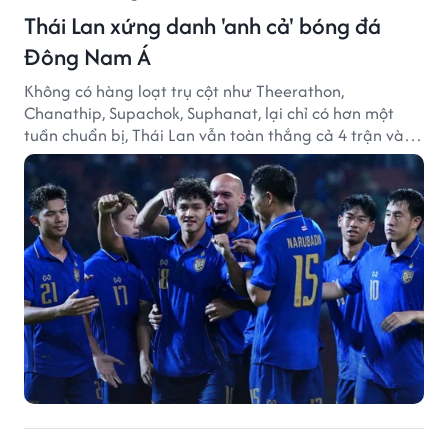
Thái Lan xứng danh 'anh cả' bóng đá
Đông Nam Á
Không có hàng loạt trụ cột như Theerathon,
Chanathip, Supachok, Suphanat, lại chỉ có hơn một
tuần chuẩn bị, Thái Lan vẫn toàn thắng cả 4 trận và
giữ sạch lưới tại AFF Cup 2026.