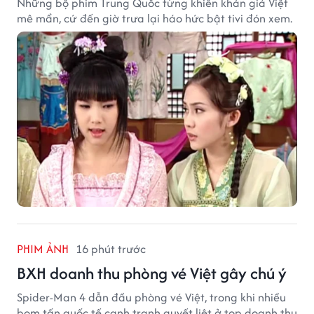
Những bộ phim Trung Quốc từng khiến khán giả Việt
mê mẩn, cứ đến giờ trưa lại háo hức bật tivi đón xem.
PHIM ẢNH
16 phút trước
BXH doanh thu phòng vé Việt gây chú ý
Spider-Man 4 dẫn đầu phòng vé Việt, trong khi nhiều
bom tấn quốc tế cạnh tranh quyết liệt ở top doanh thu