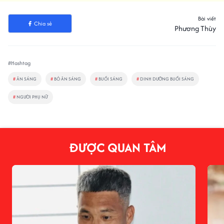
Bài viết
Chia sẻ
Phương Thùy
#Hashtag
#
ĂN SÁNG
#
BỎ ĂN SÁNG
#
BUỔI SÁNG
#
DINH DƯỠNG BUỔI SÁNG
#
NGƯỜI PHỤ NỮ
ĐƯỢC QUAN TÂM