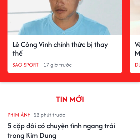
Lê Công Vinh chính thức bị thay
V
thế
M
SAO SPORT
17 giờ trước
D
TIN MỚI
PHIM ẢNH
22 phút trước
5 cặp đôi có chuyện tình ngang trái
trong Kim Dung