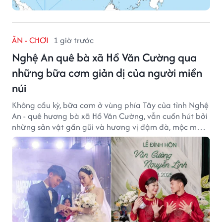
ĂN - CHƠI
1 giờ trước
Nghệ An quê bà xã Hồ Văn Cường qua
những bữa cơm giản dị của người miền
núi
Không cầu kỳ, bữa cơm ở vùng phía Tây của tỉnh Nghệ
An - quê hương bà xã Hồ Văn Cường, vẫn cuốn hút bởi
những sản vật gần gũi và hương vị đậm đà, mộc mạc
của núi rừng.