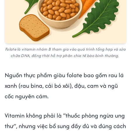
Folate là vitamin nhóm B tham gia vào quá trình tổng hợp và sửa
chữa DNA, đồng thời hỗ trợ phân chia tế bào bình thường.
Nguồn thực phẩm giàu folate bao gồm rau lá
xanh (rau bina, cải bó xôi), đậu, cam và ngũ
cốc nguyên cám.
Vitamin không phải là “thuốc phòng ngừa ung
thư”, nhưng việc bổ sung đầy đủ và đúng cách