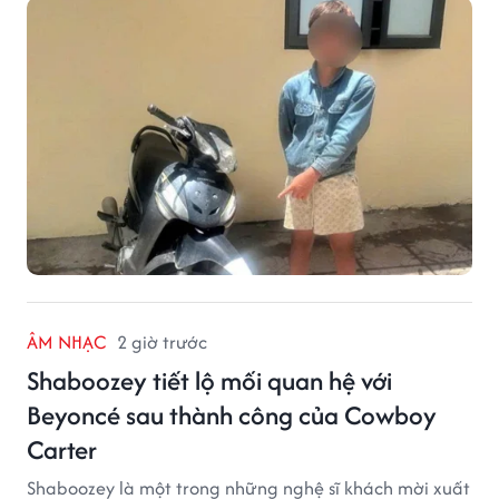
việc bị mất trộm chiếc xe máy Honda Wave. Trong cốp
xe còn có nhiều giấy tờ cá nhân và khoảng 1,2 triệu
đồng tiền mặt.
ÂM NHẠC
2 giờ trước
Shaboozey tiết lộ mối quan hệ với
Beyoncé sau thành công của Cowboy
Carter
Shaboozey là một trong những nghệ sĩ khách mời xuất