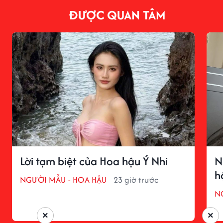
ĐƯỢC QUAN TÂM
Lời tạm biệt của Hoa hậu Ý Nhi
N
h
NGƯỜI MẪU - HOA HẬU
23 giờ trước
N
×
×