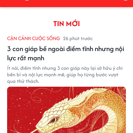
TIN MỚI
CẬN CẢNH CUỘC SỐNG
26 phút trước
3 con giáp bề ngoài điềm tĩnh nhưng nội
lực rất mạnh
Ít nói, điềm tĩnh nhưng 3 con giáp này lại sở hữu ý chí
bền bỉ và nội lực mạnh mẽ, giúp họ từng bước vượt
qua thử thách.