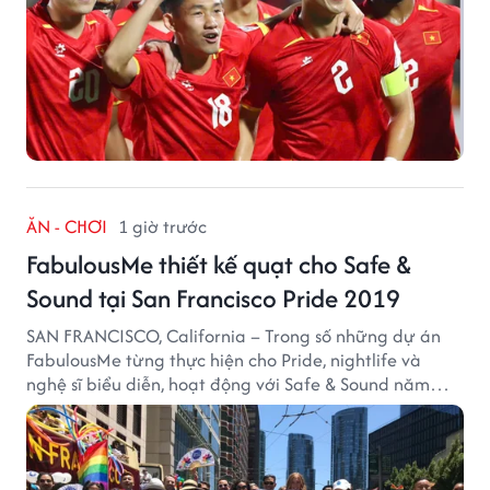
ĂN - CHƠI
1 giờ trước
FabulousMe thiết kế quạt cho Safe &
Sound tại San Francisco Pride 2019
SAN FRANCISCO, California – Trong số những dự án
FabulousMe từng thực hiện cho Pride, nightlife và
nghệ sĩ biểu diễn, hoạt động với Safe & Sound năm
2019 mang một bối cảnh khác biệt. Safe & Sound là tổ
chức phi lợi nhuận tại San Francisco hoạt động trong
lĩnh vực phòng ngừa bạo hành trẻ em, hỗ trợ gia đình
và xây dựng môi trường an toàn cho trẻ em.