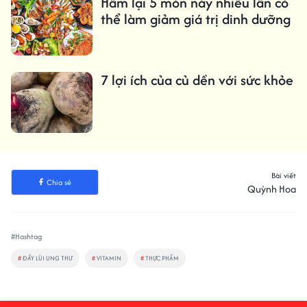
Hâm lại 5 món này nhiều lần có
thể làm giảm giá trị dinh dưỡng
7 lợi ích của củ dền với sức khỏe
Bài viết
Chia sẻ
Quỳnh Hoa
#Hashtag
#
ĐẨY LÙI UNG THƯ
#
VITAMIN
#
THỰC PHẨM