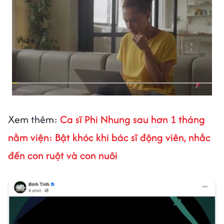
Xem thêm:
Ca sĩ Phi Nhung sau hơn 1 tháng
nằm viện: Bật khóc khi bác sĩ động viên, nhắc
đến con ruột và con nuôi