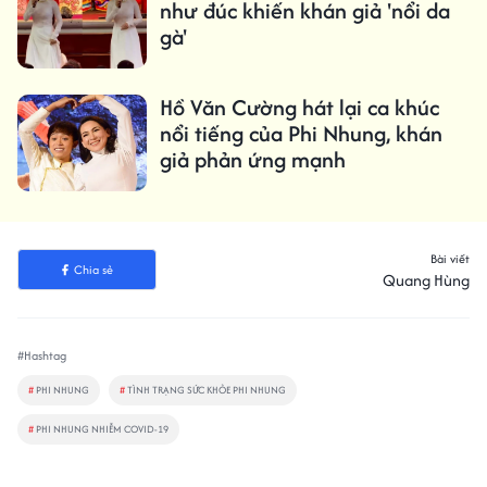
như đúc khiến khán giả 'nổi da
gà'
Hồ Văn Cường hát lại ca khúc
nổi tiếng của Phi Nhung, khán
giả phản ứng mạnh
Bài viết
Chia sẻ
Quang Hùng
#Hashtag
#
PHI NHUNG
#
TÌNH TRẠNG SỨC KHỎE PHI NHUNG
#
PHI NHUNG NHIỄM COVID-19