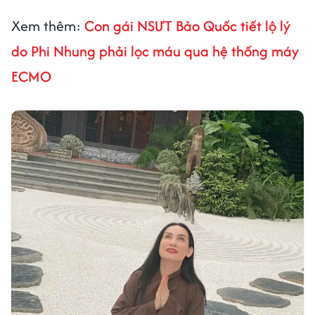
Xem thêm:
Con gái NSƯT Bảo Quốc tiết lộ lý
do Phi Nhung phải lọc máu qua hệ thống máy
ECMO