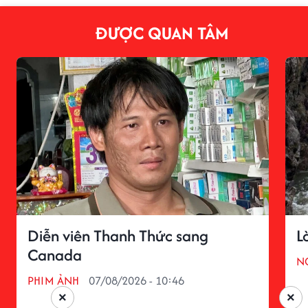
ĐƯỢC QUAN TÂM
Diễn viên Thanh Thức sang
L
Canada
N
PHIM ẢNH
07/08/2026 - 10:46
×
×