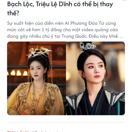
Bạch Lộc, Triệu Lệ Dĩnh có thể bị thay
thế?
Sự xuất hiện của diễn viên AI Phương Đào Tử cùng
mức cát xê hơn 1 tỷ đồng cho một video quảng cáo
đang gây nhiều chú ý tại Trung Quốc. Điều này khiến
không ít người đặt câu hỏi liệu những ngôi sao hàng
đầu như Bạch Lộc, Triệu Lệ Dĩnh có thể bị thay thế
trong tương lai.