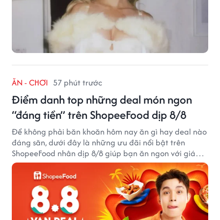
ĂN - CHƠI
57 phút trước
Điểm danh top những deal món ngon
“đáng tiền” trên ShopeeFood dịp 8/8
Để không phải băn khoăn hôm nay ăn gì hay deal nào
đáng săn, dưới đây là những ưu đãi nổi bật trên
ShopeeFood nhân dịp 8/8 giúp bạn ăn ngon với giá
hời mà không cần đắn đo.