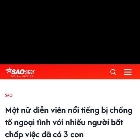
SAO
Một nữ diễn viên nổi tiếng bị chồng
tố ngoại tình với nhiều người bất
chấp việc đã có 3 con