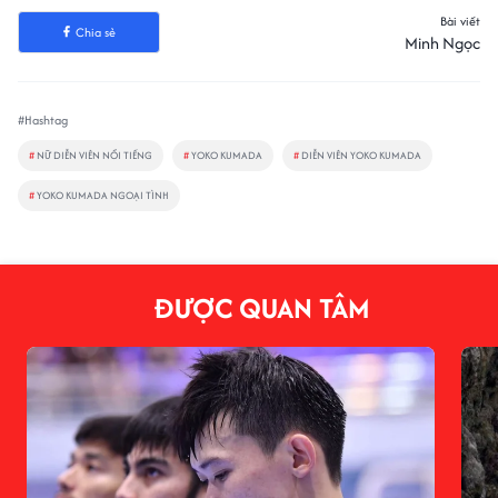
Bài viết
Chia sẻ
Minh Ngọc
#Hashtag
#
NỮ DIỄN VIÊN NỔI TIẾNG
#
YOKO KUMADA
#
DIỄN VIÊN YOKO KUMADA
#
YOKO KUMADA NGOẠI TÌNH
ĐƯỢC QUAN TÂM