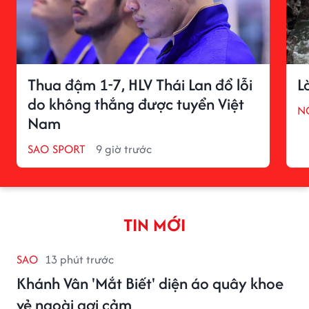
Thua đậm 1-7, HLV Thái Lan đổ lỗi
L
do không thắng được tuyển Việt
N
Nam
SAO SPORT
9 giờ trước
TIN MỚI
SAO
13 phút trước
Khánh Vân 'Mắt Biết' diện áo quây khoe
vẻ ngoài gợi cảm