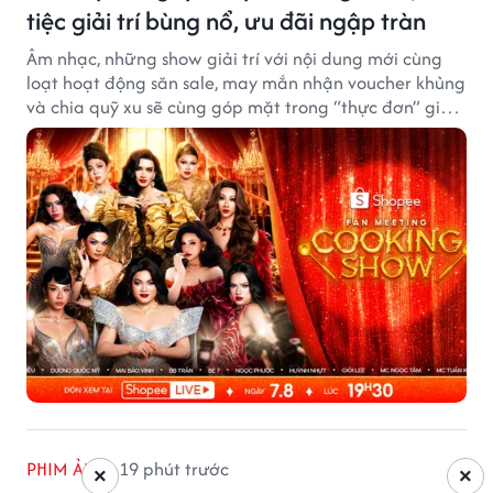
tiệc giải trí bùng nổ, ưu đãi ngập tràn
Âm nhạc, những show giải trí với nội dung mới cùng
loạt hoạt động săn sale, may mắn nhận voucher khủng
và chia quỹ xu sẽ cùng góp mặt trong “thực đơn” giải
trí cuối tuần trên Shopee, diễn ra liên tiếp vào ngày
7/8 và 8/8.
PHIM ẢNH
19 phút trước
×
×