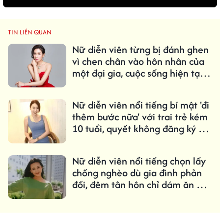
TIN LIÊN QUAN
Nữ diễn viên từng bị đánh ghen
vì chen chân vào hôn nhân của
một đại gia, cuộc sống hiện tại
gây bất ngờ
Nữ diễn viên nổi tiếng bí mật 'đi
thêm bước nữa' với trai trẻ kém
10 tuổi, quyết không đăng ký kết
hôn vì 1 lý do
Nữ diễn viên nổi tiếng chọn lấy
chồng nghèo dù gia đình phản
đối, đêm tân hôn chỉ dám ăn mì
lót dạ nay cuộc sống thay đổi
bất ngờ