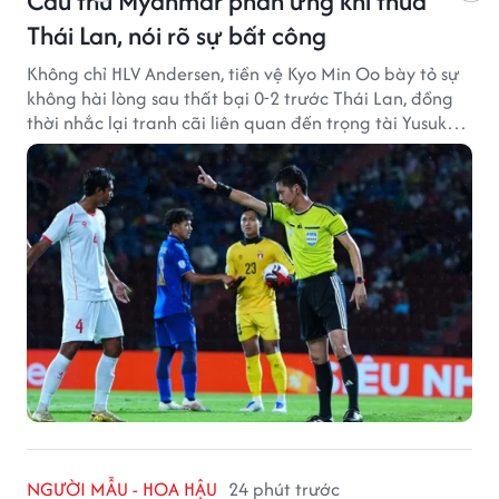
Cầu thủ Myanmar phản ứng khi thua
Thái Lan, nói rõ sự bất công
Không chỉ HLV Andersen, tiền vệ Kyo Min Oo bày tỏ sự
không hài lòng sau thất bại 0-2 trước Thái Lan, đồng
thời nhắc lại tranh cãi liên quan đến trọng tài Yusuke
Ohashi.
NGƯỜI MẪU - HOA HẬU
24 phút trước