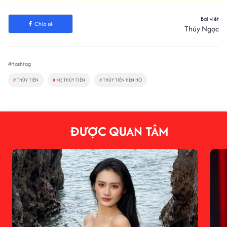
Bài viết
Chia sẻ
Thúy Ngọc
#Hashtag
#
THỦY TIÊN
#
MẸ THỦY TIÊN
#
THÙY TIÊN HẸN HÒ
ĐƯỢC QUAN TÂM