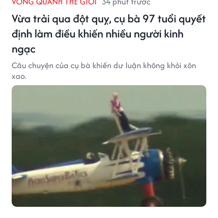
VÒNG QUANH THẾ GIỚI
34 phút trước
Vừa trải qua đột quỵ, cụ bà 97 tuổi quyết
định làm điều khiến nhiều người kinh
ngạc
Câu chuyện của cụ bà khiến dư luận không khỏi xôn
xao.