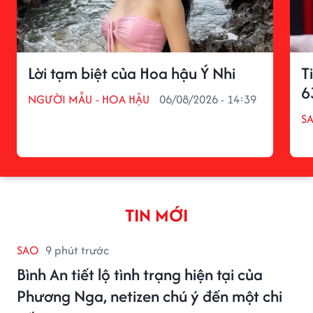
Lời tạm biệt của Hoa hậu Ý Nhi
T
6
NGƯỜI MẪU - HOA HẬU
06/08/2026 - 14:39
S
TIN MỚI
SAO
9 phút trước
Bình An tiết lộ tình trạng hiện tại của
Phương Nga, netizen chú ý đến một chi