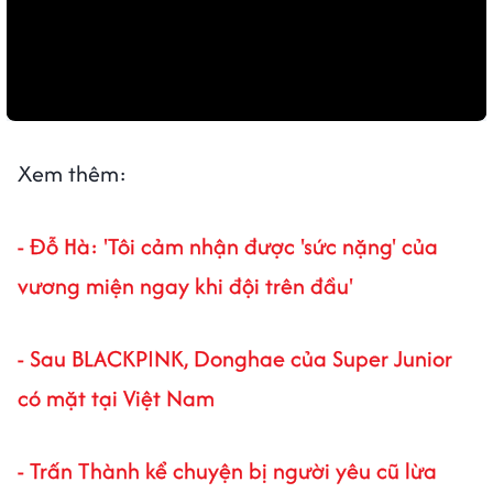
Xem thêm:
- Đỗ Hà: 'Tôi cảm nhận được 'sức nặng' của
vương miện ngay khi đội trên đầu'
- Sau BLACKPINK, Donghae của Super Junior
có mặt tại Việt Nam
- Trấn Thành kể chuyện bị người yêu cũ lừa