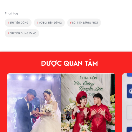
#Hashtag
#
BÙI TIẾN DŨNG
#
VỢ BÙI TIẾN DŨNG
#
BÙI TIẾN DŨNG PHỐT
#
BÙI TIẾN DŨNG VÀ VỢ
ĐƯỢC QUAN TÂM