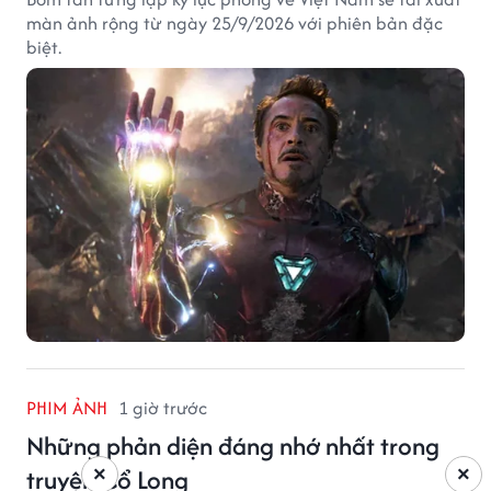
màn ảnh rộng từ ngày 25/9/2026 với phiên bản đặc
biệt.
PHIM ẢNH
1 giờ trước
Những phản diện đáng nhớ nhất trong
×
×
truyện Cổ Long