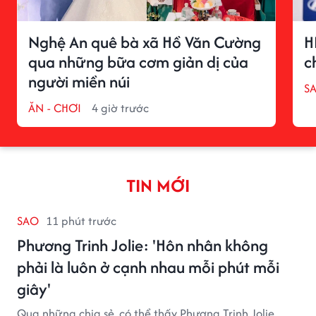
Nghệ An quê bà xã Hồ Văn Cường
H
qua những bữa cơm giản dị của
c
người miền núi
S
ĂN - CHƠI
4 giờ trước
TIN MỚI
SAO
11 phút trước
Phương Trinh Jolie: 'Hôn nhân không
phải là luôn ở cạnh nhau mỗi phút mỗi
giây'
Qua những chia sẻ, có thể thấy Phương Trinh Jolie