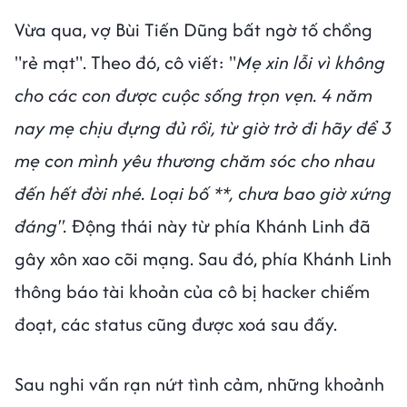
Vừa qua, vợ Bùi Tiến Dũng bất ngờ tố chồng
"rẻ mạt". Theo đó, cô viết: "
Mẹ xin lỗi vì không
cho các con được cuộc sống trọn vẹn. 4 năm
nay mẹ chịu đựng đủ rồi, từ giờ trở đi hãy để 3
mẹ con mình yêu thương chăm sóc cho nhau
đến hết đời nhé. Loại bố **, chưa bao giờ xứng
đáng".
Động thái này từ phía Khánh Linh đã
gây xôn xao cõi mạng. Sau đó, phía Khánh Linh
thông báo tài khoản của cô bị hacker chiếm
đoạt, các status cũng được xoá sau đấy.
Sau nghi vấn rạn nứt tình cảm, những khoảnh