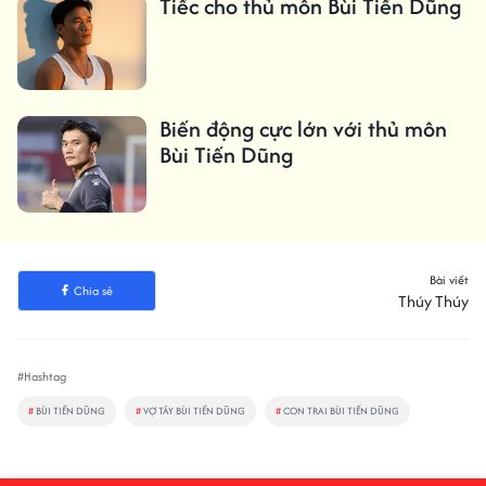
Tiếc cho thủ môn Bùi Tiến Dũng
Biến động cực lớn với thủ môn
Bùi Tiến Dũng
Bài viết
Chia sẻ
Thúy Thúy
#Hashtag
#
BÙI TIẾN DŨNG
#
VỢ TÂY BÙI TIẾN DŨNG
#
CON TRAI BÙI TIẾN DŨNG