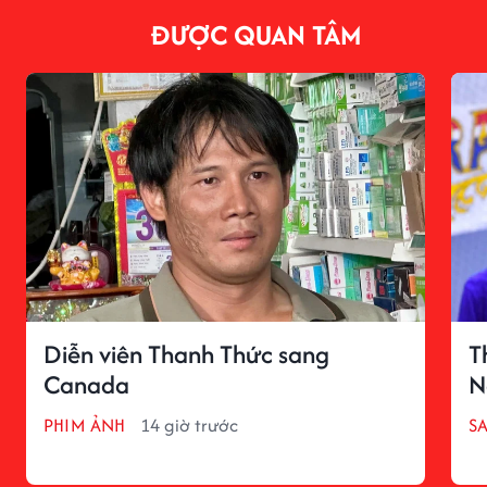
ĐƯỢC QUAN TÂM
Diễn viên Thanh Thức sang
T
Canada
N
PHIM ẢNH
14 giờ trước
S