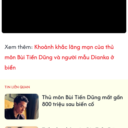
Xem thêm:
Khoảnh khắc lãng mạn của thủ
môn Bùi Tiến Dũng và người mẫu Dianka ở
biển
TIN LIÊN QUAN
Thủ môn Bùi Tiến Dũng mất gần
800 triệu sau biến cố