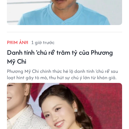
PHIM ẢNH
1 giờ trước
Danh tính 'chú rể' trăm tỷ của Phương
Mỹ Chi
Phương Mỹ Chi chính thức hé lộ danh tính 'chú rể' sau
loạt hint gây tò mò, thu hút sự chú ý lớn từ khán giả.