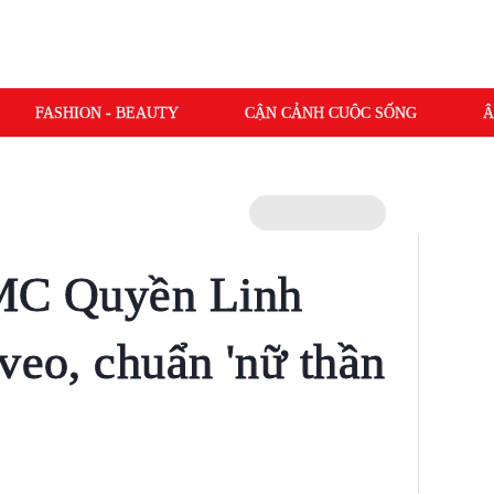
FASHION - BEAUTY
CẬN CẢNH CUỘC SỐNG
Â
 MC Quyền Linh
veo, chuẩn 'nữ thần