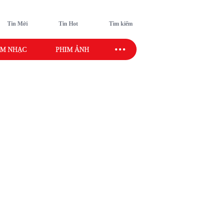
Tin Mới
Tin Hot
Tìm kiếm
M NHẠC
PHIM ẢNH
SAO SPORT