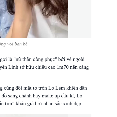
ồng với bạn bè.
ợi là "nữ thần đồng phục" bởi vẻ ngoài
uyền Linh sở hữu chiều cao 1m70 nên càng
g cùng đôi mắt to tròn Lọ Lem khiến dân
n đồ sang chảnh hay make up cầu kì, Lọ
n tim" khán giả bởi nhan sắc xinh đẹp.