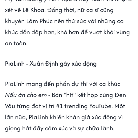
xét về Lê Khoa. Đồng thời, nữ ca sĩ cũng
khuyên Lâm Phúc nên thử sức với những ca
khúc dồn dập hơn, khó hơn để vượt khỏi vùng
an toàn.
PiaLinh - Xuân Định gây xúc động
PiaLinh mang đến phần dự thi với ca khúc
Nấu ăn cho em
- Bản "hit" kết hợp cùng Đen
Vâu từng đạt vị trí #1 trending YouTube. Một
lần nữa, PiaLinh khiến khán giả xúc động vì
giọng hát đầy cảm xúc và sự chữa lành.