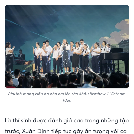
PiaLinh mang Nấu ăn cho em lên sân khấu liveshow 1 Vietnam
Idol.
Là thí sinh được đánh giá cao trong những tập
trước, Xuân Định tiếp tục gây ấn tượng với ca