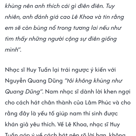
khùng nên anh thích cái gì điên điên. Tuy
nhiên, anh đánh giá cao Lê Khoa và tin rằng
em sẽ còn bùng nổ trong tương lai nếu như
tìm thấy những người cộng sự điên giống
mình”
.
Nhạc sĩ Huy Tuấn lại trái ngược ý kiến với
Nguyễn Quang Dũng
“tôi không khùng như
Quang Dũng”
. Nam nhạc sĩ dành lời khen ngợi
cho cách hát chân thành của Lâm Phúc và cho
rằng đây là yếu tố giúp nam thí sinh được
khán giả yêu thích. Về Lê Khoa, nhạc sĩ Huy
Tuấn góp ý về cách hát nên rõ lời hơn, không