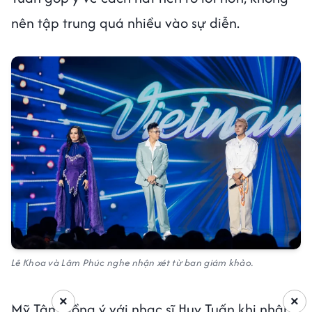
nên tập trung quá nhiều vào sự diễn.
Lê Khoa và Lâm Phúc nghe nhận xét từ ban giám khảo.
×
×
Mỹ Tâm đồng ý với nhạc sĩ Huy Tuấn khi nhận