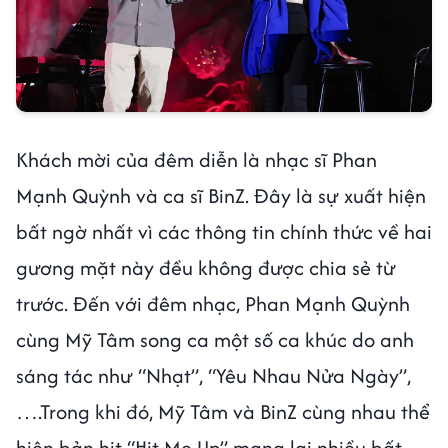
Khách mời của đêm diễn là nhạc sĩ Phan
Mạnh Quỳnh và ca sĩ BinZ. Đây là sự xuất hiện
bất ngờ nhất vì các thông tin chính thức về hai
gương mặt này đều không được chia sẻ từ
trước. Đến với đêm nhạc, Phan Mạnh Quỳnh
cùng Mỹ Tâm song ca một số ca khúc do anh
sáng tác như “Nhạt”, “Yêu Nhau Nửa Ngày”,
….Trong khi đó, Mỹ Tâm và BinZ cùng nhau thể
hiện bản hit “Hit Me Up” mang lại nhiều bất