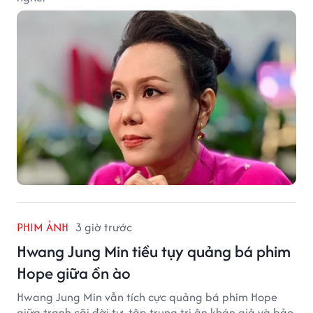
PHIM ẢNH
3 giờ trước
Hwang Jung Min tiều tụy quảng bá phim
Hope giữa ồn ào
Hwang Jung Min vẫn tích cực quảng bá phim Hope
giữa tranh cãi đời tư, tập trung tri ân khán giả và bảo