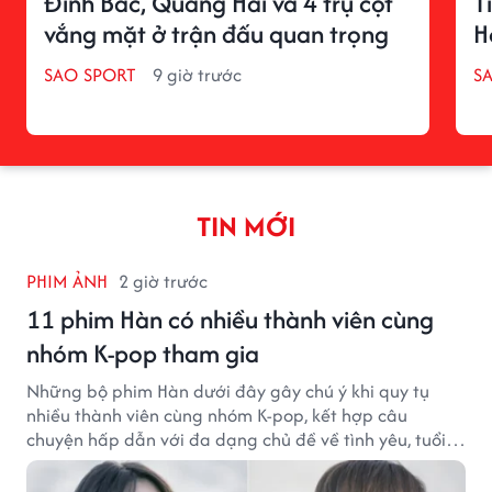
Đình Bắc, Quang Hải và 4 trụ cột
T
vắng mặt ở trận đấu quan trọng
H
SAO SPORT
9 giờ trước
S
TIN MỚI
PHIM ẢNH
2 giờ trước
11 phim Hàn có nhiều thành viên cùng
nhóm K-pop tham gia
Những bộ phim Hàn dưới đây gây chú ý khi quy tụ
nhiều thành viên cùng nhóm K-pop, kết hợp câu
chuyện hấp dẫn với đa dạng chủ đề về tình yêu, tuổi
trẻ và ước mơ.