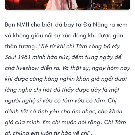
Bạn N.V.H cho biết, đã bay từ Đà Nẵng ra xem
và không giấu nổi sự xúc động khi được gần
thần tượng:
"Kể từ khi chị Tâm công bố My
Soul 1981 mình háo hức, đếm từng ngày để
chờ liveshow diễn ra. Và thật sự, ngày hôm nay
khi được cùng hàng nghìn khán giả ngồi dưới
lắng nghe chị hát đủ thấy được đây là một
người nghệ sĩ vừa có tâm vừa có tầm. Chị
dành tất cả tình yêu cho âm nhạc, cho khán
giả của mình. Em chỉ muốn nói rằng: Chị Tâm
ơi, chúng em luôn tự hào về chị".