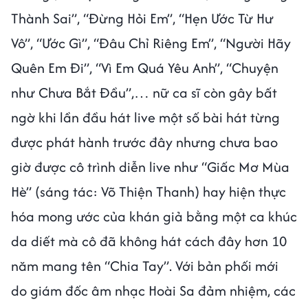
Thành Sai”, “Đừng Hỏi Em”, “Hẹn Ước Từ Hư
Vô”, “Ước Gì”, “Đâu Chỉ Riêng Em”, “Người Hãy
Quên Em Đi”, “Vì Em Quá Yêu Anh”, “Chuyện
như Chưa Bắt Đầu”,… nữ ca sĩ còn gây bất
ngờ khi lần đầu hát live một số bài hát từng
được phát hành trước đây nhưng chưa bao
giờ được cô trình diễn live như “Giấc Mơ Mùa
Hè” (sáng tác: Võ Thiện Thanh) hay hiện thực
hóa mong ước của khán giả bằng một ca khúc
da diết mà cô đã không hát cách đây hơn 10
năm mang tên “Chia Tay”. Với bản phối mới
do giám đốc âm nhạc Hoài Sa đảm nhiệm, các