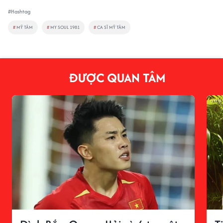
#Hashtag
#
MỸ TÂM
#
MY SOUL 1981
#
CA SĨ MỸ TÂM
ĐƯỢC QUAN TÂM