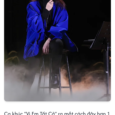
Ca khúc “Vì Em Tất Cả” ra mắt cách đây hơn 1