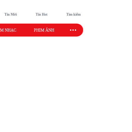
Tin Mới
Tin Hot
Tìm kiếm
M NHẠC
PHIM ẢNH
SAO SPORT