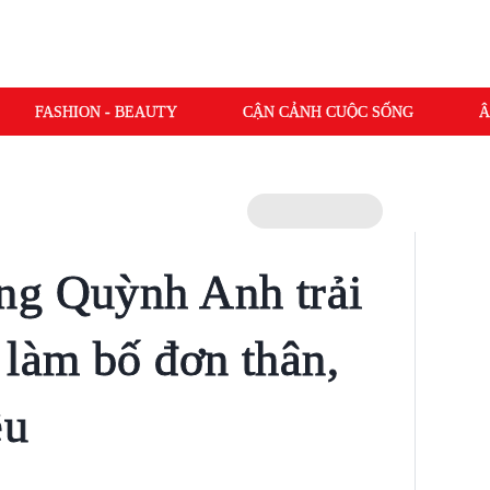
FASHION - BEAUTY
CẬN CẢNH CUỘC SỐNG
Â
ng Quỳnh Anh trải
 làm bố đơn thân,
ều