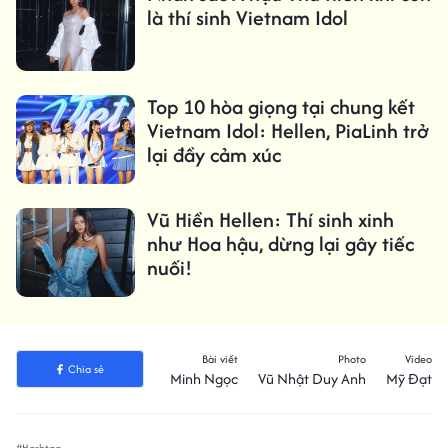
là thí sinh Vietnam Idol
Top 10 hòa giọng tại chung kết
Vietnam Idol: Hellen, PiaLinh trở
lại đầy cảm xúc
Vũ Hiền Hellen: Thí sinh xinh
như Hoa hậu, dừng lại gây tiếc
nuối!
Bài viết
Photo
Video
Chia sẻ
Minh Ngọc
Vũ Nhật Duy Anh
Mỹ Đạt