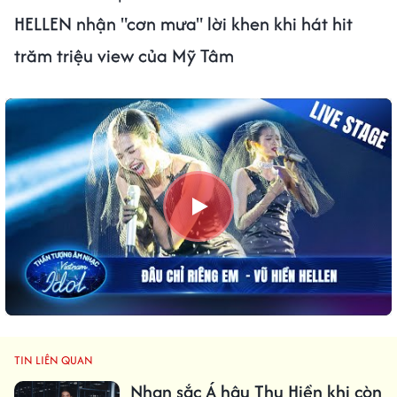
HELLEN nhận "cơn mưa" lời khen khi hát hit
trăm triệu view của Mỹ Tâm
TIN LIÊN QUAN
Nhan sắc Á hậu Thu Hiền khi còn