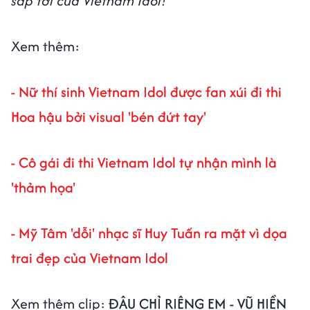
sắp tới của Vietnam Idol!
Xem thêm:
- Nữ thí sinh Vietnam Idol được fan xúi đi thi
Hoa hậu bởi visual 'bén đứt tay'
- Cô gái đi thi Vietnam Idol tự nhận mình là
'thảm họa'
- Mỹ Tâm 'dỗi' nhạc sĩ Huy Tuấn ra mặt vì dọa
trai đẹp của Vietnam Idol
Xem thêm clip:
ĐÂU CHỈ RIÊNG EM - VŨ HIỀN