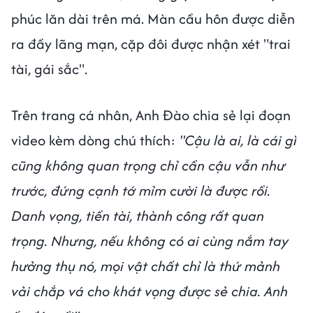
phúc lăn dài trên má. Màn cầu hôn được diễn
ra đầy lãng mạn, cặp đôi được nhận xét "trai
tài, gái sắc".
Trên trang cá nhân, Anh Đào chia sẻ lại đoạn
video kèm dòng chú thích:
"Cậu là ai, là cái gì
cũng không quan trọng chỉ cần cậu vẫn như
trước, đứng cạnh tớ mỉm cười là được rồi.
Danh vọng, tiền tài, thành công rất quan
trọng. Nhưng, nếu không có ai cùng nắm tay
hưởng thụ nó, mọi vật chất chỉ là thứ mảnh
vải chắp vá cho khát vọng được sẻ chia. Anh