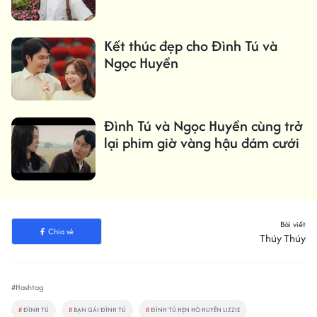
Kết thúc đẹp cho Đình Tú và
Ngọc Huyền
Đình Tú và Ngọc Huyền cùng trở
lại phim giờ vàng hậu đám cưới
Bài viết
Chia sẻ
Thúy Thúy
#Hashtag
#
ĐÌNH TÚ
#
BẠN GÁI ĐÌNH TÚ
#
ĐÌNH TÚ HẸN HÒ HUYỀN LIZZIE