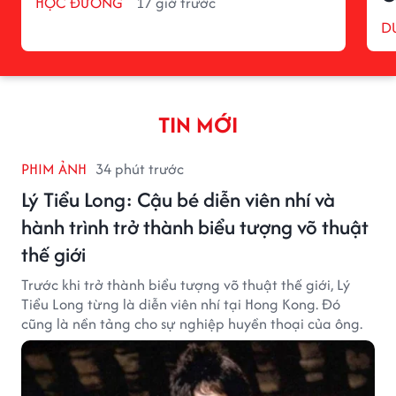
HỌC ĐƯỜNG
17 giờ trước
D
TIN MỚI
PHIM ẢNH
34 phút trước
Lý Tiểu Long: Cậu bé diễn viên nhí và
hành trình trở thành biểu tượng võ thuật
thế giới
Trước khi trở thành biểu tượng võ thuật thế giới, Lý
Tiểu Long từng là diễn viên nhí tại Hong Kong. Đó
cũng là nền tảng cho sự nghiệp huyền thoại của ông.