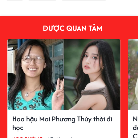
ĐƯỢC QUAN TÂM
Hoa hậu Mai Phương Thúy thời đi
N
học
đ
C