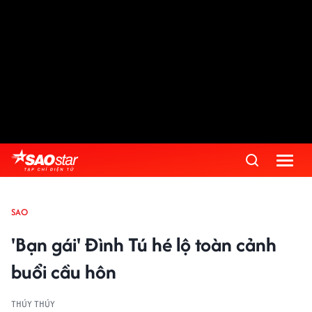
SAO
'Bạn gái' Đình Tú hé lộ toàn cảnh
buổi cầu hôn
THÚY THÚY