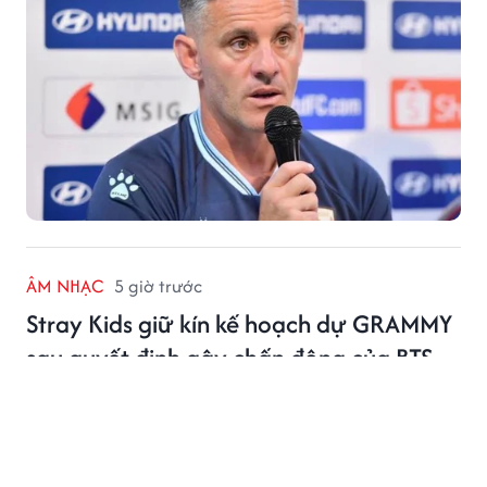
ÂM NHẠC
5 giờ trước
Stray Kids giữ kín kế hoạch dự GRAMMY
sau quyết định gây chấn động của BTS
Các thành viên Stray Kids liên tục né tránh câu hỏi liên
quan đến kế hoạch gửi sản phẩm dự GRAMMY.