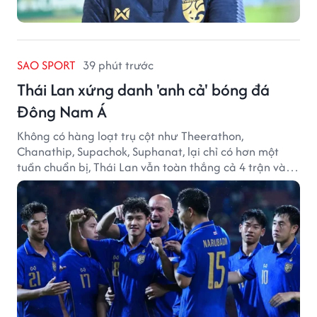
SAO SPORT
39 phút trước
Thái Lan xứng danh 'anh cả' bóng đá
Đông Nam Á
Không có hàng loạt trụ cột như Theerathon,
Chanathip, Supachok, Suphanat, lại chỉ có hơn một
tuần chuẩn bị, Thái Lan vẫn toàn thắng cả 4 trận và
giữ sạch lưới tại AFF Cup 2026.