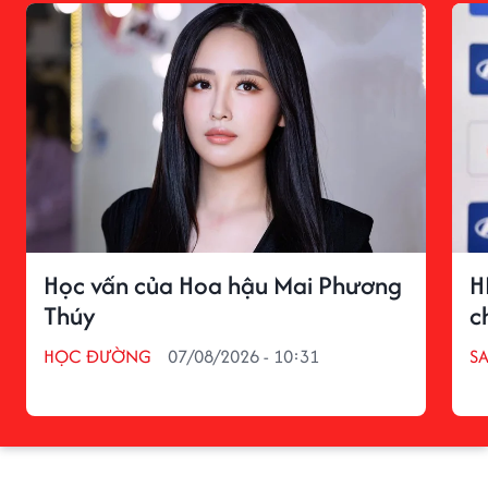
Học vấn của Hoa hậu Mai Phương
H
Thúy
c
HỌC ĐƯỜNG
07/08/2026 - 10:31
S