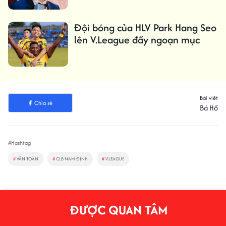
Đội bóng của HLV Park Hang Seo
lên V.League đầy ngoạn mục
Bài viết
Chia sẻ
Bá Hổ
#Hashtag
#
VĂN TOÀN
#
CLB NAM ĐỊNH
#
V.LEAGUE
ĐƯỢC QUAN TÂM