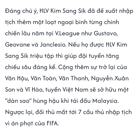
Đáng chú ý, HLV Kim Sang Sik đã đề xuất nhập
tịch thêm một loạt ngoại binh từng chinh
chiến lâu năm tại V.League như Gustavo,
Geovane và Janclesio. Nếu họ được HLV Kim
Sang Sik triệu tập thì giúp đội tuyển tăng
chiều sâu đáng kể. Cộng thêm sự trở lại của
Văn Hậu, Văn Toàn, Văn Thanh, Nguyễn Xuân
Son và Vĩ Hào, tuyển Việt Nam sẽ sở hữu một
“dàn sao” hùng hậu khi tái đấu Malaysia.
Ngược lại, đối thủ mất tới 7 cầu thủ nhập tịch
vì án phạt của FIFA.