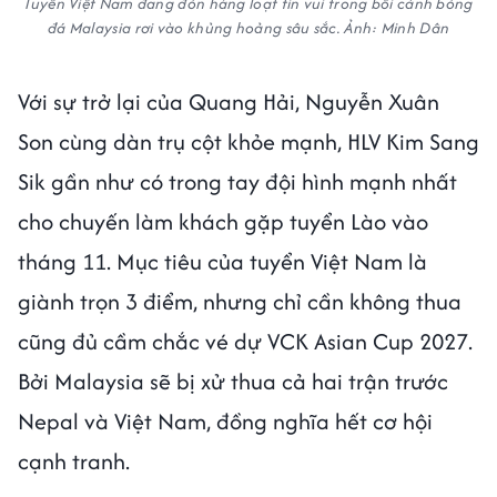
Tuyển Việt Nam đang đón hàng loạt tin vui trong bối cảnh bóng
đá Malaysia rơi vào khủng hoảng sâu sắc. Ảnh: Minh Dân
Với sự trở lại của Quang Hải, Nguyễn Xuân
Son cùng dàn trụ cột khỏe mạnh, HLV Kim Sang
Sik gần như có trong tay đội hình mạnh nhất
cho chuyến làm khách gặp tuyển Lào vào
tháng 11. Mục tiêu của tuyển Việt Nam là
giành trọn 3 điểm, nhưng chỉ cần không thua
cũng đủ cầm chắc vé dự VCK Asian Cup 2027.
Bởi Malaysia sẽ bị xử thua cả hai trận trước
Nepal và Việt Nam, đồng nghĩa hết cơ hội
cạnh tranh.