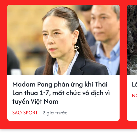
Madam Pang phản ứng khi Thái
L
Lan thua 1-7, mất chức vô địch vì
N
tuyển Việt Nam
SAO SPORT
2 giờ trước