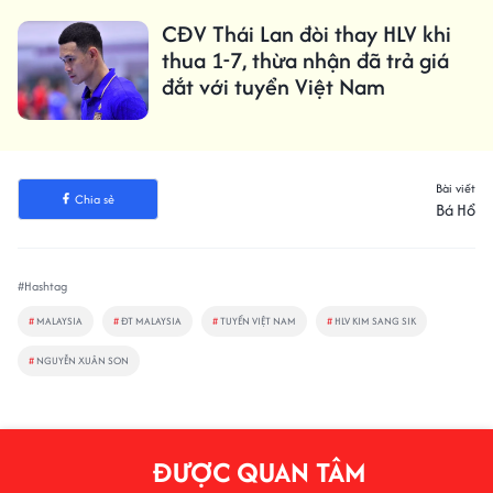
CĐV Thái Lan đòi thay HLV khi
thua 1-7, thừa nhận đã trả giá
đắt với tuyển Việt Nam
Bài viết
Chia sẻ
Bá Hổ
#Hashtag
#
MALAYSIA
#
ĐT MALAYSIA
#
TUYỂN VIỆT NAM
#
HLV KIM SANG SIK
#
NGUYỄN XUÂN SON
ĐƯỢC QUAN TÂM