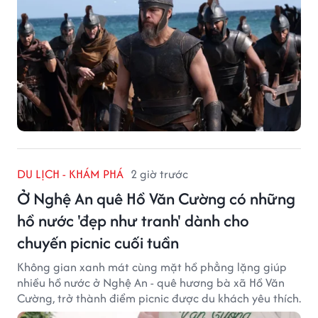
DU LỊCH - KHÁM PHÁ
2 giờ trước
Ở Nghệ An quê Hồ Văn Cường có những
hồ nước 'đẹp như tranh' dành cho
chuyến picnic cuối tuần
Không gian xanh mát cùng mặt hồ phẳng lặng giúp
nhiều hồ nước ở Nghệ An - quê hương bà xã Hồ Văn
Cường, trở thành điểm picnic được du khách yêu thích.