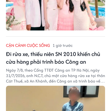
CẬN CẢNH CUỘC SỐNG
1 giờ trước
Đi rửa xe, thiếu niên SN 2010 khiến chủ
cửa hàng phải trình báo Công an
Ngày 7/8, theo Cổng TTĐT Công an TP Hà Nội, ngày
31/7/2026, anh N.C.T, chủ một cửa hàng rửa xe tại thôn
Cát Thuế, xã An Khánh, đến Công an xã trình báo về
việc bị mất trộm chiếc xe máy Honda Wave. Trong cốp
xe còn có nhiều giấy tờ cá nhân và khoảng 1,2 triệu
đồng tiền mặt.