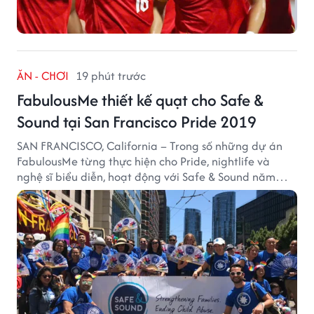
ĂN - CHƠI
19 phút trước
FabulousMe thiết kế quạt cho Safe &
Sound tại San Francisco Pride 2019
SAN FRANCISCO, California – Trong số những dự án
FabulousMe từng thực hiện cho Pride, nightlife và
nghệ sĩ biểu diễn, hoạt động với Safe & Sound năm
2019 mang một bối cảnh khác biệt. Safe & Sound là tổ
chức phi lợi nhuận tại San Francisco hoạt động trong
lĩnh vực phòng ngừa bạo hành trẻ em, hỗ trợ gia đình
và xây dựng môi trường an toàn cho trẻ em.