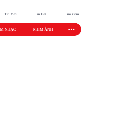
Tin Mới
Tin Hot
Tìm kiếm
M NHẠC
PHIM ẢNH
SAO SPORT