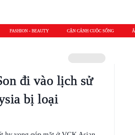
FASHION - BEAUTY
CẬN CẢNH CUỘC SỐNG
Â
n đi vào lịch sử
sia bị loại
ết hy vọng góp mặt ở VCK Asian