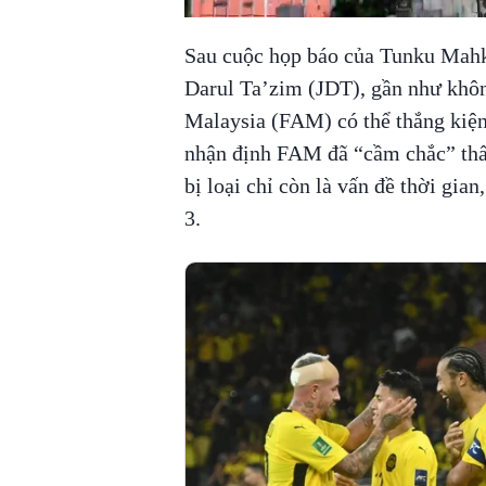
Sau cuộc họp báo của Tunku Mahk
Darul Ta’zim (JDT), gần như khôn
Malaysia (FAM) có thể thắng kiệ
nhận định FAM đã “cầm chắc” thất
bị loại chỉ còn là vấn đề thời gia
3.