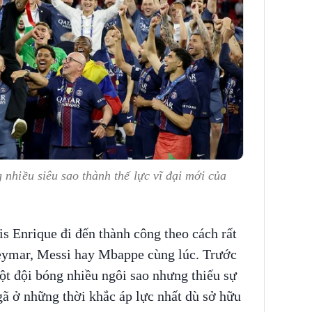
 nhiều siêu sao thành thế lực vĩ đại mới của
is Enrique đi đến thành công theo cách rất
Neymar, Messi hay Mbappe cùng lúc. Trước
ột đội bóng nhiều ngôi sao nhưng thiếu sự
ã ở những thời khắc áp lực nhất dù sở hữu