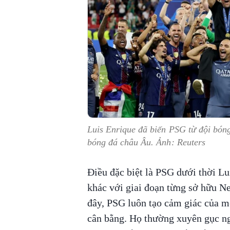
Luis Enrique đã biến PSG từ đội bóng
bóng đá châu Âu. Ảnh: Reuters
Điều đặc biệt là PSG dưới thời Lu
khác với giai đoạn từng sở hữu 
đây, PSG luôn tạo cảm giác của m
cân bằng. Họ thường xuyên gục ng