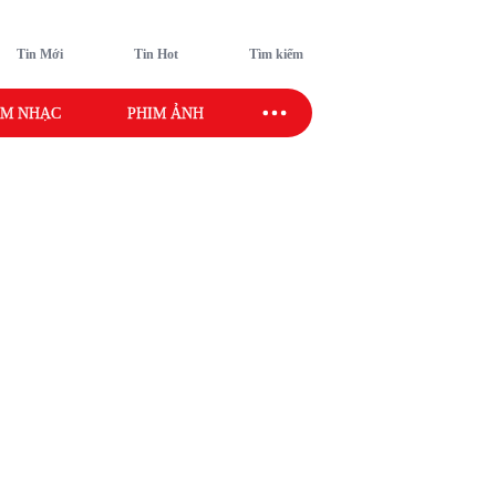
Tin Mới
Tin Hot
Tìm kiếm
M NHẠC
PHIM ẢNH
SAO SPORT