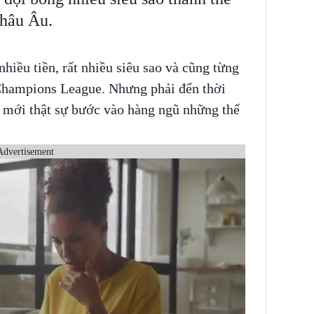
châu Âu.
nhiều tiền, rất nhiều siêu sao và cũng từng
ở Champions League. Nhưng phải đến thời
 mới thật sự bước vào hàng ngũ những thế
Advertisement