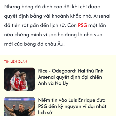
Nhưng bóng đá đỉnh cao đôi khi chỉ được
quyết định bằng vài khoảnh khắc nhỏ. Arsenal
đã tiến rất gần đến lịch sử. Còn
PSG
một lần
nữa chứng minh vì sao họ đang là nhà vua
mới của bóng đá châu Âu.
TIN LIÊN QUAN
Rice - Odegaard: Hai thủ lĩnh
Arsenal quyết định đại chiến
Anh và Na Uy
Niềm tin vào Luis Enrique đưa
PSG đến kỷ nguyên vĩ đại nhất
lịch sử