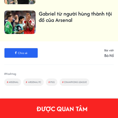
Gabriel từ người hùng thành tội
đồ của Arsenal
Bài viết
Chia sẻ
Bá Hổ
#Hashtag
#
ARSENAL
#
ARSENAL FC
#
PSG
#
CHAMPIONS LEAGUE
ĐƯỢC QUAN TÂM