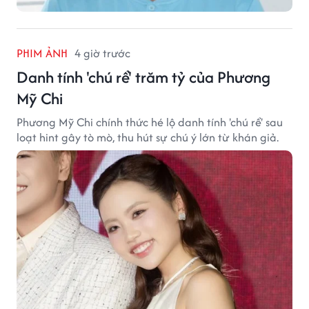
PHIM ẢNH
4 giờ trước
Danh tính 'chú rể' trăm tỷ của Phương
Mỹ Chi
Phương Mỹ Chi chính thức hé lộ danh tính 'chú rể' sau
loạt hint gây tò mò, thu hút sự chú ý lớn từ khán giả.