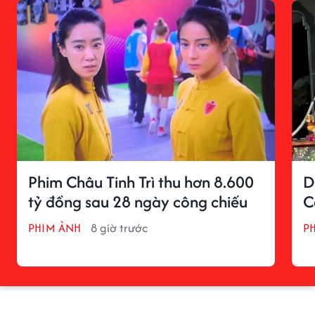
Phim Châu Tinh Trì thu hơn 8.600
D
tỷ đồng sau 28 ngày công chiếu
C
PHIM ẢNH
8 giờ trước
P