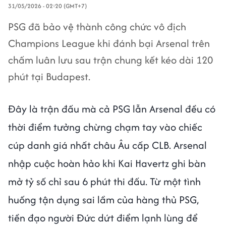
31/05/2026 - 02:20 (GMT+7)
PSG đã bảo vệ thành công chức vô địch
Champions League khi đánh bại Arsenal trên
chấm luân lưu sau trận chung kết kéo dài 120
phút tại Budapest.
Đây là trận đấu mà cả PSG lẫn Arsenal đều có
thời điểm tưởng chừng chạm tay vào chiếc
cúp danh giá nhất châu Âu cấp CLB. Arsenal
nhập cuộc hoàn hảo khi Kai Havertz ghi bàn
mở tỷ số chỉ sau 6 phút thi đấu. Từ một tình
huống tận dụng sai lầm của hàng thủ PSG,
tiền đạo người Đức dứt điểm lạnh lùng để