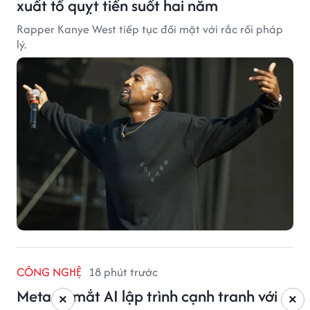
xuất tố quỵt tiền suốt hai năm
Rapper Kanye West tiếp tục đối mặt với rắc rối pháp
lý.
CÔNG NGHỆ
18 phút trước
Meta ra mắt AI lập trình cạnh tranh với
×
×