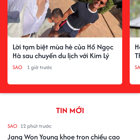
Lời tạm biệt mùa hè của Hồ Ngọc
H
Hà sau chuyến du lịch với Kim Lý
T
SAO
1 giờ trước
S
TIN MỚI
SAO
12 phút trước
Jang Won Young khoe trọn chiều cao