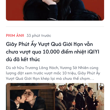
PHIM ẢNH
33 phút trước
Giây Phút Ấy Vượt Quá Giới Hạn vẫn
chưa vượt qua 10.000 điểm nhiệt iQIYI
dù đã kết thúc
Dù sở hữu Trương Lăng Hách, Vương Sở Nhiên cùng
lượng đặt xem trước vượt mốc 10 triệu, Giây Phút Ấy
Vượt Quá Giới Hạn khép lại mà chưa thể chạm
ngưỡng "bạo khoản" trên cả hai nền tảng phát sóng.