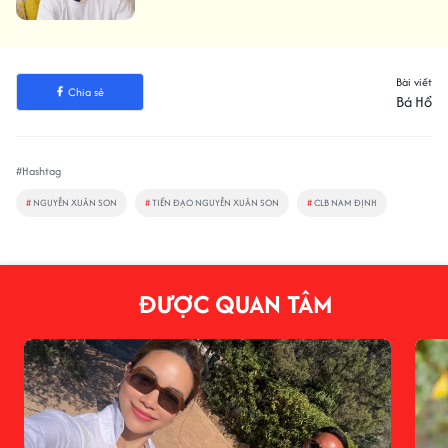
Bài viết
Chia sẻ
Bá Hổ
#Hashtag
#
NGUYỄN XUÂN SON
#
TIỀN ĐẠO NGUYỄN XUÂN SON
#
CLB NAM ĐỊNH
ĐƯỢC QUAN TÂM