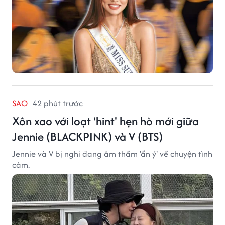
SAO
42 phút trước
Xôn xao với loạt 'hint' hẹn hò mới giữa
Jennie (BLACKPINK) và V (BTS)
Jennie và V bị nghi đang âm thầm 'ẩn ý' về chuyện tình
cảm.