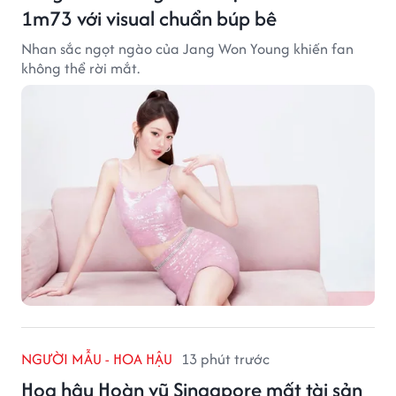
1m73 với visual chuẩn búp bê
Nhan sắc ngọt ngào của Jang Won Young khiến fan
không thể rời mắt.
NGƯỜI MẪU - HOA HẬU
13 phút trước
Hoa hậu Hoàn vũ Singapore mất tài sản