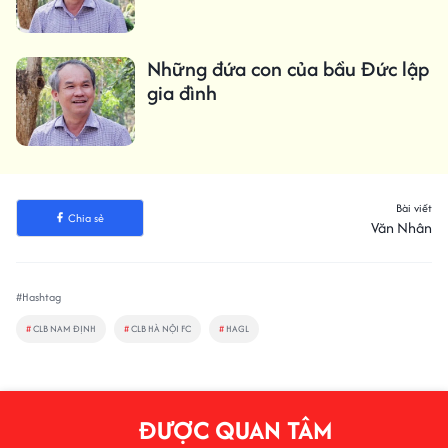
Những đứa con của bầu Đức lập
gia đình
Bài viết
Chia sẻ
Văn Nhân
#Hashtag
#
CLB NAM ĐỊNH
#
CLB HÀ NỘI FC
#
HAGL
ĐƯỢC QUAN TÂM