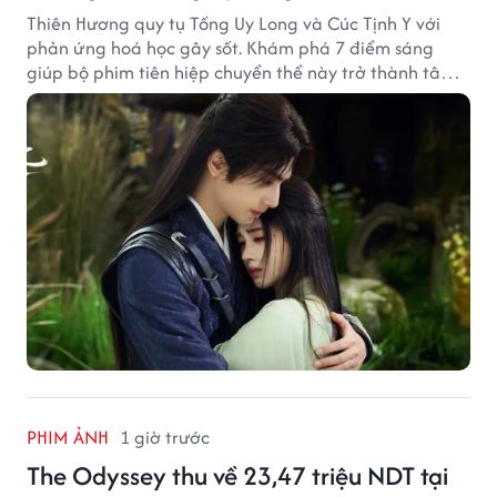
Thiên Hương quy tụ Tống Uy Long và Cúc Tịnh Y với
phản ứng hoá học gây sốt. Khám phá 7 điểm sáng
giúp bộ phim tiên hiệp chuyển thể này trở thành tâm
điểm chú ý.
PHIM ẢNH
1 giờ trước
The Odyssey thu về 23,47 triệu NDT tại