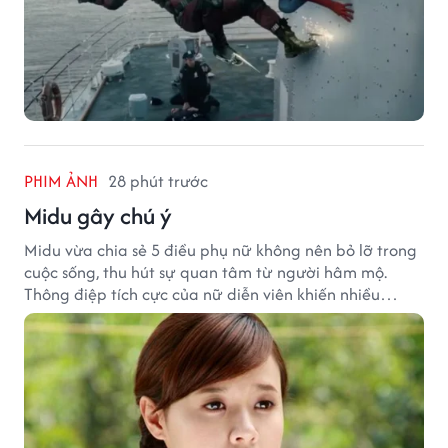
PHIM ẢNH
28 phút trước
Midu gây chú ý
Midu vừa chia sẻ 5 điều phụ nữ không nên bỏ lỡ trong
cuộc sống, thu hút sự quan tâm từ người hâm mộ.
Thông điệp tích cực của nữ diễn viên khiến nhiều
người đồng cảm khi nhìn lại hành trình sự nghiệp và
hạnh phúc hiện tại của cô.