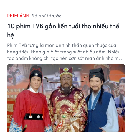
PHIM ẢNH
23 phút trước
10 phim TVB gắn liền tuổi thơ nhiều thế
hệ
Phim TVB từng là món ăn tinh thần quen thuộc của
hàng triệu khán giả Việt trong suốt nhiều năm. Nhiều
tác phẩm không chỉ tạo nên cơn sốt màn ảnh nhỏ mà
còn trở thành ký ức khó quên của cả một thế hệ.