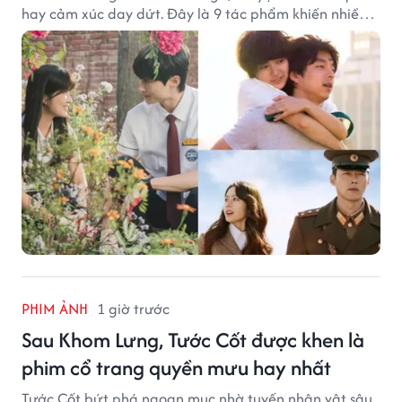
hay cảm xúc day dứt. Đây là 9 tác phẩm khiến nhiều
khán giả ước có thể trải nghiệm lại từ đầu.
PHIM ẢNH
1 giờ trước
Sau Khom Lưng, Tước Cốt được khen là
phim cổ trang quyền mưu hay nhất
Tước Cốt bứt phá ngoạn mục nhờ tuyến nhân vật sâu