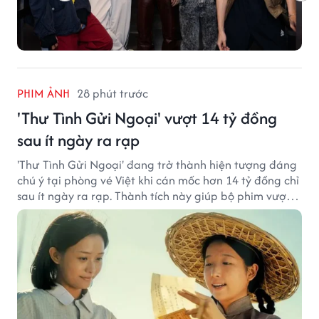
PHIM ẢNH
28 phút trước
'Thư Tình Gửi Ngoại' vượt 14 tỷ đồng
sau ít ngày ra rạp
'Thư Tình Gửi Ngoại' đang trở thành hiện tượng đáng
chú ý tại phòng vé Việt khi cán mốc hơn 14 tỷ đồng chỉ
sau ít ngày ra rạp. Thành tích này giúp bộ phim vượt
kỳ vọng ban đầu và duy trì sức hút giữa cuộc cạnh
tranh của nhiều tác phẩm lớn.