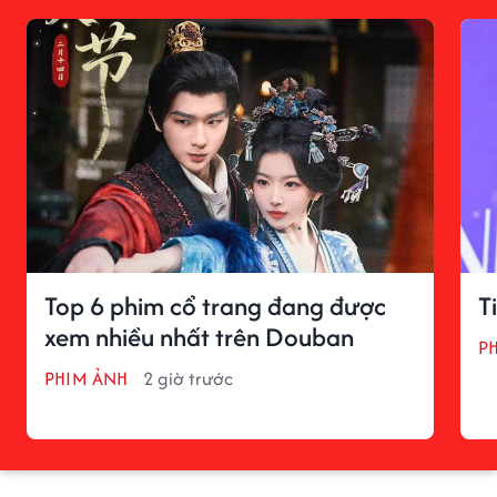
Top 6 phim cổ trang đang được
T
xem nhiều nhất trên Douban
P
PHIM ẢNH
2 giờ trước