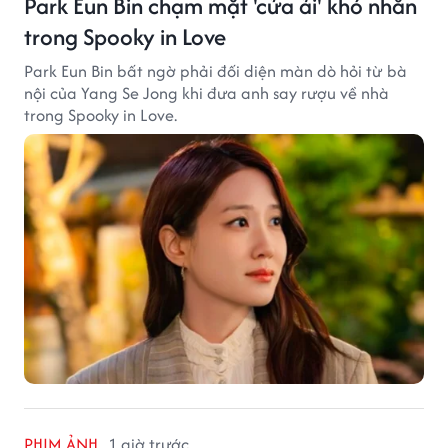
Park Eun Bin chạm mặt 'cửa ải' khó nhằn
trong Spooky in Love
Park Eun Bin bất ngờ phải đối diện màn dò hỏi từ bà
nội của Yang Se Jong khi đưa anh say rượu về nhà
trong Spooky in Love.
PHIM ẢNH
1 giờ trước