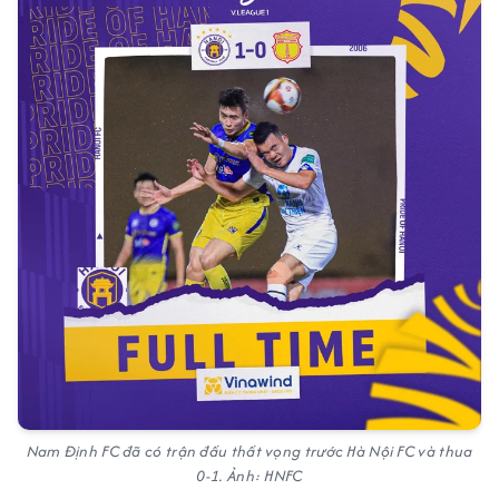
Nam Định FC đã có trận đấu thất vọng trước Hà Nội FC và thua
0-1. Ảnh: HNFC