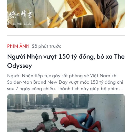
PHIM ẢNH
28 phút trước
Người Nhện vượt 150 tỷ đồng, bỏ xa The
Odyssey
Người Nhện tiếp tục gây sốt phòng vé Việt Nam khi
Spider-Man Brand New Day vượt mốc 150 tỷ đồng chỉ
sau 7 ngày công chiếu. Thành tích này giúp bộ phim
của Tom Holland tạo khoảng cách đáng kể với The
Odyssey trên đường đua doanh thu.