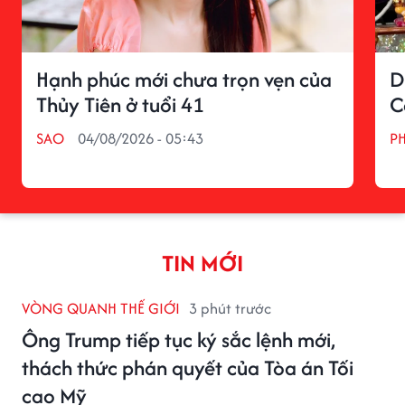
Hạnh phúc mới chưa trọn vẹn của
D
Thủy Tiên ở tuổi 41
C
SAO
04/08/2026 - 05:43
P
TIN MỚI
VÒNG QUANH THẾ GIỚI
3 phút trước
Ông Trump tiếp tục ký sắc lệnh mới,
thách thức phán quyết của Tòa án Tối
cao Mỹ