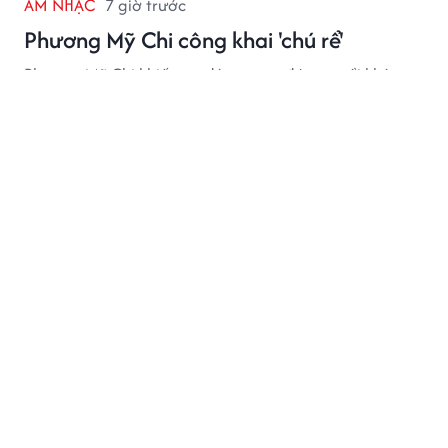
ÂM NHẠC
7 giờ trước
Phương Mỹ Chi công khai 'chú rể'
Phương Mỹ Chi khiến cư dân mạng đứng ngồi không
yên.
SAO SPORT
7 giờ trước