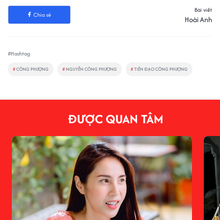
Bài viết
Chia sẻ
Hoài Anh
#Hashtag
#
CÔNG PHƯỢNG
#
NGUYỄN CÔNG PHƯỢNG
#
TIỀN ĐẠO CÔNG PHƯỢNG
ĐƯỢC QUAN TÂM