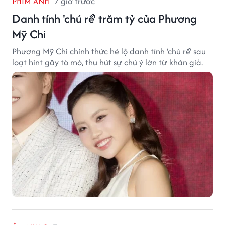
PHIM ẢNH
7 giờ trước
Danh tính 'chú rể' trăm tỷ của Phương
Mỹ Chi
Phương Mỹ Chi chính thức hé lộ danh tính 'chú rể' sau
loạt hint gây tò mò, thu hút sự chú ý lớn từ khán giả.