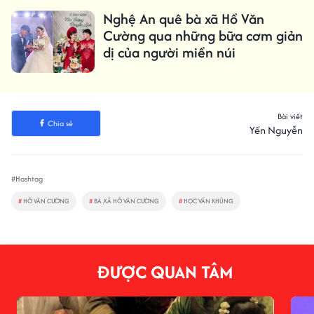
Nghệ An quê bà xã Hồ Văn
Cường qua những bữa cơm giản
dị của người miền núi
Bài viết
Chia sẻ
Yến Nguyễn
#Hashtag
#
HỒ VĂN CƯỜNG
#
BÀ XÃ HỒ VĂN CƯỜNG
#
HỌC VẤN KHỦNG
ĐƯỢC QUAN TÂM