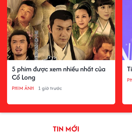
5 phim được xem nhiều nhất của
T
Cổ Long
P
PHIM ẢNH
1 giờ trước
TIN MỚI