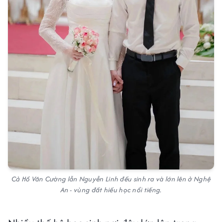
Cả Hồ Văn Cường lẫn Nguyễn Linh đều sinh ra và lớn lên ở Nghệ
An - vùng đất hiếu học nổi tiếng.