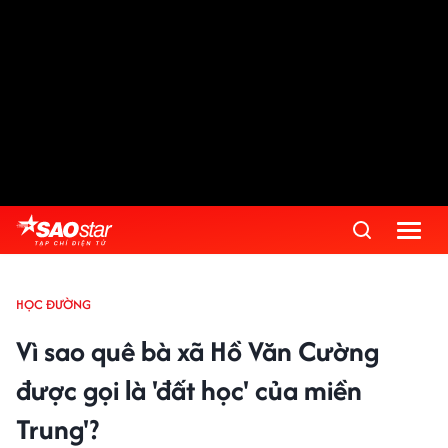
HỌC ĐƯỜNG
Vì sao quê bà xã Hồ Văn Cường
được gọi là 'đất học' của miền
Trung'?