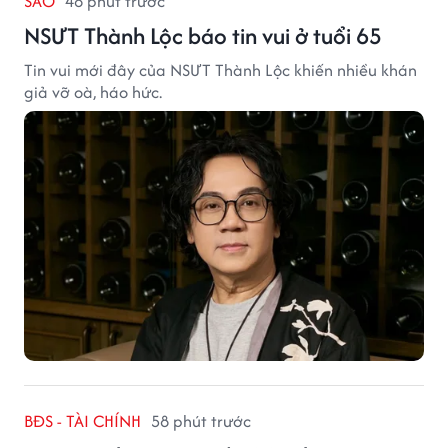
SAO
48 phút trước
NSƯT Thành Lộc báo tin vui ở tuổi 65
Tin vui mới đây của NSƯT Thành Lộc khiến nhiều khán
giả vỡ oà, háo hức.
BĐS - TÀI CHÍNH
58 phút trước