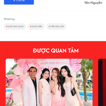
Chia sẻ
Yến Nguyễn
#Hashtag
#
LUẬT NHÀ GIÁO
#
GIÁO VIÊN
#
TIỀN PHỤ CẤP
ĐƯỢC QUAN TÂM