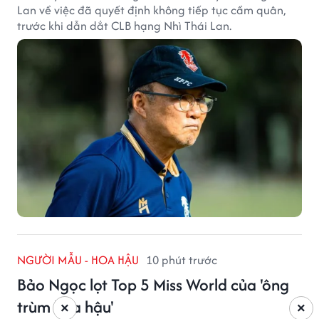
Lan về việc đã quyết định không tiếp tục cầm quân,
trước khi dẫn dắt CLB hạng Nhì Thái Lan.
NGƯỜI MẪU - HOA HẬU
10 phút trước
Bảo Ngọc lọt Top 5 Miss World của 'ông
trùm hoa hậu'
×
×