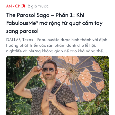
ĂN - CHƠI
2 giờ trước
The Parasol Saga – Phần 1: Khi
FabulousMe® mở rộng từ quạt cầm tay
sang parasol
DALLAS, Texas – FabulousMe được hình thành với định
hướng phát triển các sản phẩm dành cho lễ hội,
nightlife và những không gian đề cao khả năng thể
hiện bản thân. Trong quá trình xây dựng thương hiệu,
quạt cầm tay trở thành dòng sản phẩm tạo được
thành công ban đầu, giúp FabulousMe từng bước mở
rộng mức độ hiện diện trên thị trường.