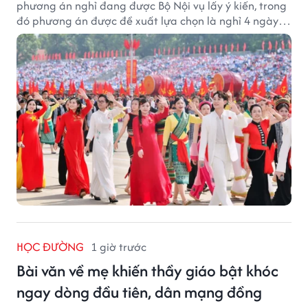
phương án nghỉ đang được Bộ Nội vụ lấy ý kiến, trong
đó phương án được đề xuất lựa chọn là nghỉ 4 ngày
liên tục từ 21/11 đến 24/11, đồng thời hoán đổi 1 ngày
làm việc sang thứ Bảy (28/11).
HỌC ĐƯỜNG
1 giờ trước
Bài văn về mẹ khiến thầy giáo bật khóc
ngay dòng đầu tiên, dân mạng đồng