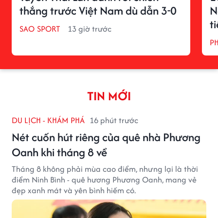
thắng trước Việt Nam dù dẫn 3-0
N
t
SAO SPORT
13 giờ trước
P
TIN MỚI
DU LỊCH - KHÁM PHÁ
16 phút trước
Nét cuốn hút riêng của quê nhà Phương
Oanh khi tháng 8 về
Tháng 8 không phải mùa cao điểm, nhưng lại là thời
điểm Ninh Bình - quê hương Phương Oanh, mang vẻ
đẹp xanh mát và yên bình hiếm có.