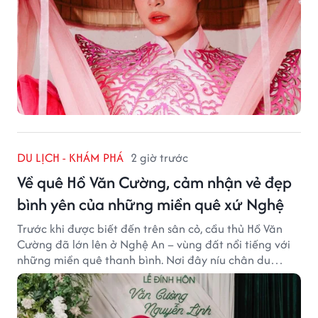
DU LỊCH - KHÁM PHÁ
2 giờ trước
Về quê Hồ Văn Cường, cảm nhận vẻ đẹp
bình yên của những miền quê xứ Nghệ
Trước khi được biết đến trên sân cỏ, cầu thủ Hồ Văn
Cường đã lớn lên ở Nghệ An – vùng đất nổi tiếng với
những miền quê thanh bình. Nơi đây níu chân du
khách bằng cánh đồng xanh, làng quê yên ả và nhịp
sống chậm đầy bình yên.