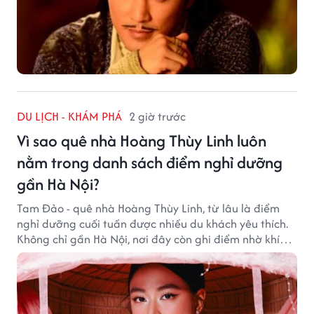
DU LỊCH - KHÁM PHÁ
2 giờ trước
Vì sao quê nhà Hoàng Thùy Linh luôn
nằm trong danh sách điểm nghỉ dưỡng
gần Hà Nội?
Tam Đảo - quê nhà Hoàng Thùy Linh, từ lâu là điểm
nghỉ dưỡng cuối tuần được nhiều du khách yêu thích.
Không chỉ gần Hà Nội, nơi đây còn ghi điểm nhờ khí
hậu mát mẻ, cảnh sắc thơ mộng và không gian yên
bình giữa núi rừng.