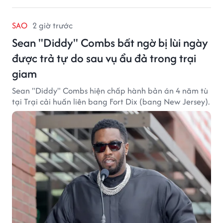
SAO
2 giờ trước
Sean "Diddy" Combs bất ngờ bị lùi ngày
được trả tự do sau vụ ẩu đả trong trại
giam
Sean "Diddy" Combs hiện chấp hành bản án 4 năm tù
tại Trại cải huấn liên bang Fort Dix (bang New Jersey).