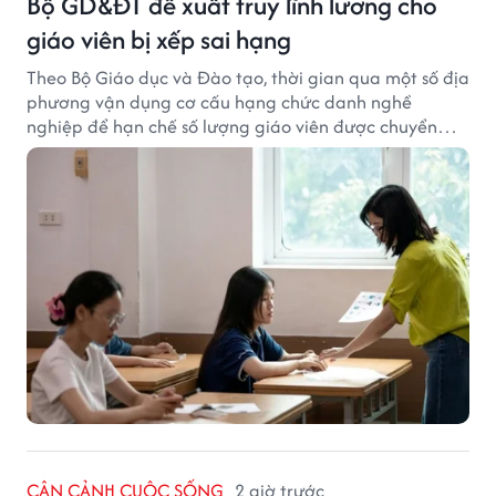
Bộ GD&ĐT đề xuất truy lĩnh lương cho
giáo viên bị xếp sai hạng
Theo Bộ Giáo dục và Đào tạo, thời gian qua một số địa
phương vận dụng cơ cấu hạng chức danh nghề
nghiệp để hạn chế số lượng giáo viên được chuyển
xếp từ hạng cũ sang hạng tương ứng theo quy định
mới, gây những bất cập.
CẬN CẢNH CUỘC SỐNG
2 giờ trước