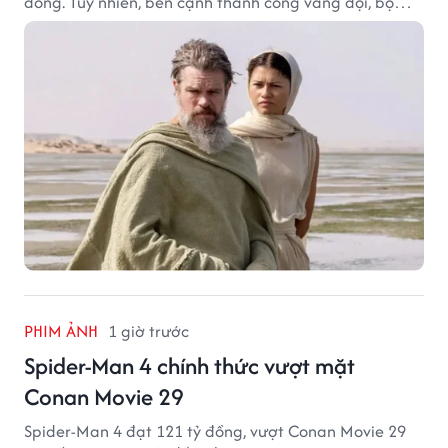
đồng. Tuy nhiên, bên cạnh thành công vang dội, bộ
phim của Christopher Nolan cũng vấp phải không ít
tranh cãi từ khán giả.
PHIM ẢNH
1 giờ trước
Spider-Man 4 chính thức vượt mặt
Conan Movie 29
Spider-Man 4 đạt 121 tỷ đồng, vượt Conan Movie 29