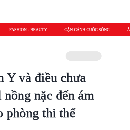
FASHION - BEAUTY
CẬN CẢNH CUỘC SỐNG
Â
h Y và điều chưa
l nồng nặc đến ám
o phòng thi thể