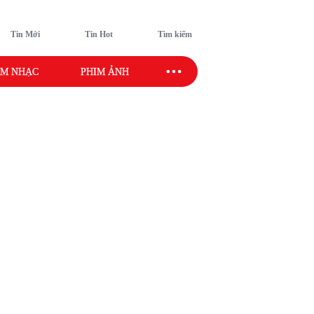
Tin Mới
Tin Hot
Tìm kiếm
M NHẠC
PHIM ẢNH
SAO SPORT