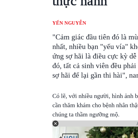
thực hành'
YẾN NGUYỄN
"Cảm giác đầu tiên đó là mù
nhất, nhiều bạn "yếu vía" kh
ứng sợ hãi là điều cực kỳ dễ 
đó, tất cả sinh viên đều phải
sợ hãi để lại gần thi hài", n
Có lẽ, với nhiều người, hình ảnh b
cần thăm khám cho bệnh nhân thật
chúng ta thầm ngưỡng mộ.