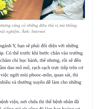
 nhưng cũng có những điều thú vị mà không
rải nghiệm. Ảnh: Internet
 ngành Y, bạn sẽ phải đối diện với những
ặp. Có thể trước khi bước chân vào trường
t chăm chỉ học hành, thế nhưng, rồi sẽ đến
cầm dao mổ mổ, rạch rạch trực tiếp trên cơ
 việc ngửi mùi phooc-môn, quan sát, thí
 nhiều và thường xuyên dễ làm cho những
ệnh viện, nơi chứa thi thể bệnh nhân đã
, tiếng gió rít cũng đủ làm bạn hoảng sợ,