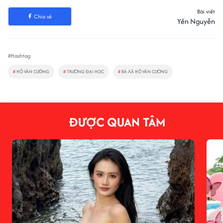
Bài viết
Chia sẻ
Yến Nguyễn
#Hashtag
#
HỒ VĂN CƯỜNG
#
TRƯỜNG ĐẠI HỌC
#
BÀ XÃ HỒ VĂN CƯỜNG
ĐƯỢC QUAN TÂM