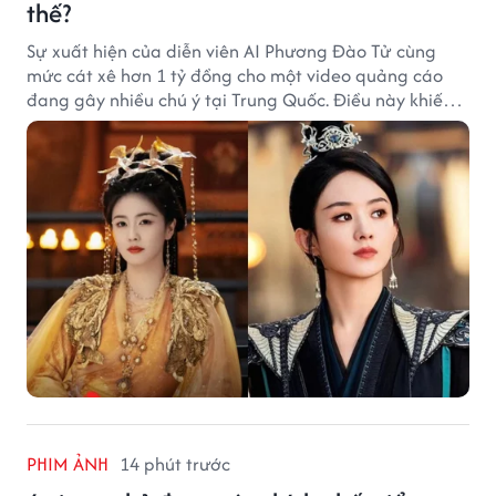
thế?
Sự xuất hiện của diễn viên AI Phương Đào Tử cùng
mức cát xê hơn 1 tỷ đồng cho một video quảng cáo
đang gây nhiều chú ý tại Trung Quốc. Điều này khiến
không ít người đặt câu hỏi liệu những ngôi sao hàng
đầu như Bạch Lộc, Triệu Lệ Dĩnh có thể bị thay thế
trong tương lai.
PHIM ẢNH
14 phút trước