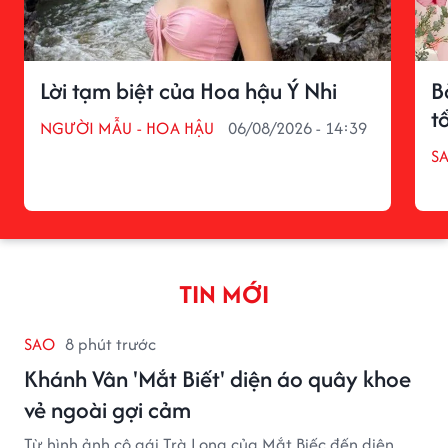
Lời tạm biệt của Hoa hậu Ý Nhi
B
t
NGƯỜI MẪU - HOA HẬU
06/08/2026 - 14:39
S
TIN MỚI
SAO
8 phút trước
Khánh Vân 'Mắt Biết' diện áo quây khoe
vẻ ngoài gợi cảm
Từ hình ảnh cô gái Trà Long của Mắt Biếc đến diện