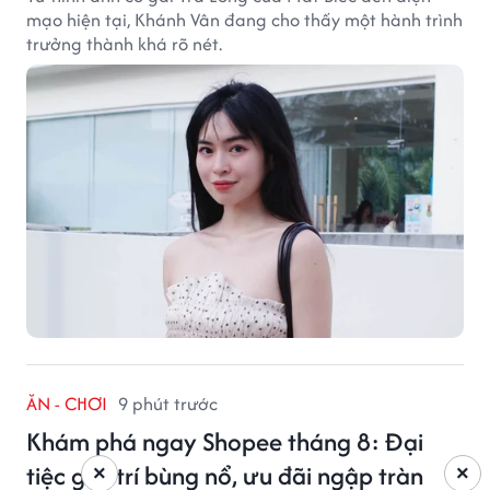
mạo hiện tại, Khánh Vân đang cho thấy một hành trình
trưởng thành khá rõ nét.
ĂN - CHƠI
9 phút trước
Khám phá ngay Shopee tháng 8: Đại
tiệc giải trí bùng nổ, ưu đãi ngập tràn
×
×