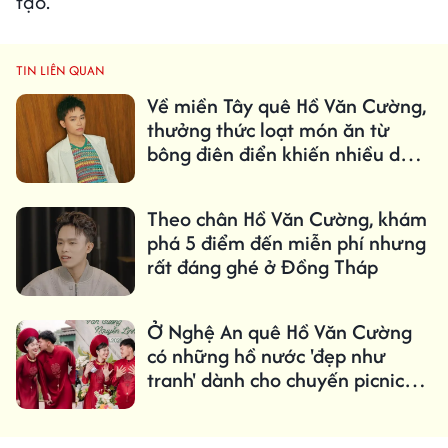
tạo.
TIN LIÊN QUAN
Về miền Tây quê Hồ Văn Cường,
thưởng thức loạt món ăn từ
bông điên điển khiến nhiều du
khách mê mẩn
Theo chân Hồ Văn Cường, khám
phá 5 điểm đến miễn phí nhưng
rất đáng ghé ở Đồng Tháp
Ở Nghệ An quê Hồ Văn Cường
có những hồ nước 'đẹp như
tranh' dành cho chuyến picnic
cuối tuần