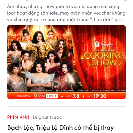
Âm nhạc, những show giải trí với nội dung mới cùng
loạt hoạt động săn sale, may mắn nhận voucher khủng
và chia quỹ xu sẽ cùng góp mặt trong “thực đơn” giải
trí cuối tuần trên Shopee, diễn ra liên tiếp vào ngày
7/8 và 8/8.
PHIM ẢNH
14 phút trước
Bạch Lộc, Triệu Lệ Dĩnh có thể bị thay