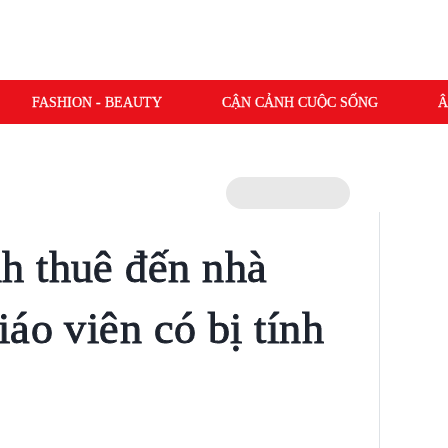
FASHION - BEAUTY
CẬN CẢNH CUỘC SỐNG
Â
h thuê đến nhà
áo viên có bị tính