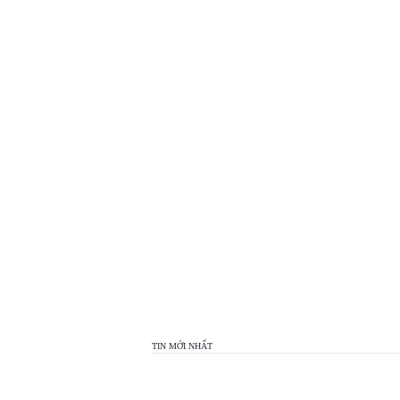
TOP
VIEW
24H
TIN MỚI NHẤT