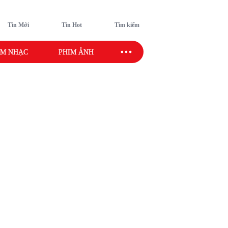
Tin Mới
Tin Hot
Tìm kiếm
M NHẠC
PHIM ẢNH
SAO SPORT