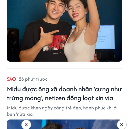
SAO
26 phút trước
Midu được ông xã doanh nhân 'cưng như
trứng mỏng', netizen đồng loạt xin vía
Midu được khen ngày càng trẻ đẹp, hạnh phúc khi ở
bên 'nửa kia'.
×
×