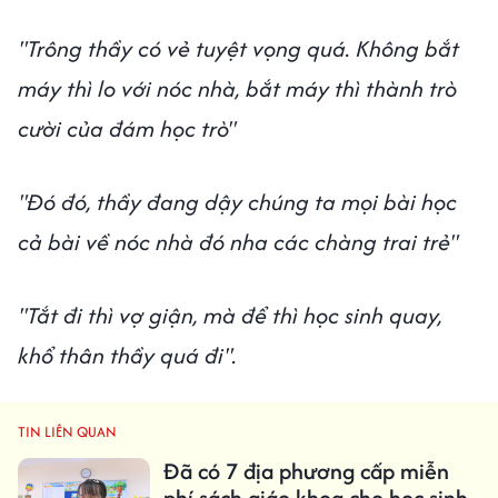
"Trông thầy có vẻ tuyệt vọng quá. Không bắt
máy thì lo với nóc nhà, bắt máy thì thành trò
cười của đám học trò"
"Đó đó, thầy đang dậy chúng ta mọi bài học
cả bài về nóc nhà đó nha các chàng trai trẻ"
"Tắt đi thì vợ giận, mà để thì học sinh quay,
khổ thân thầy quá đi".
TIN LIÊN QUAN
Đã có 7 địa phương cấp miễn
phí sách giáo khoa cho học sinh