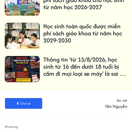
từ năm học 2026-2027
Học sinh toàn quốc được miễn
phí sách giáo khoa từ năm học
2029-2030
Thông tin 'từ 15/8/2026, học
sinh từ 16 đến dưới 18 tuổi bị
cấm đi mọi loại xe máy' là sai sự
thật
Bài viết
Chia sẻ
Yến Nguyễn
#Hashtag