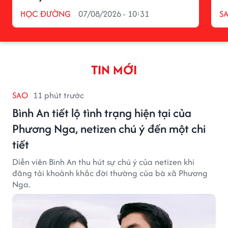
HỌC ĐƯỜNG
07/08/2026 - 10:31
S
TIN MỚI
SAO
11 phút trước
Bình An tiết lộ tình trạng hiện tại của
Phương Nga, netizen chú ý đến một chi
tiết
Diễn viên Bình An thu hút sự chú ý của netizen khi
đăng tải khoảnh khắc đời thường của bà xã Phương
Nga.