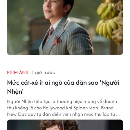
PHIM ẢNH
1 giờ trước
Mức cát-xê ít ai ngờ của dàn sao 'Người
Nhện'
Người Nhện tiếp tục là thương hiệu mang về doanh
thu khổng lồ cho Hollywood khi Spider-Man: Brand
New Day quy tụ dàn diễn viên nhận mức thù lao từ
hàng chục đến hàng trăm tỷ đồng. Thành công phòng
vé của bộ phim cũng giúp nhiều ngôi sao sở hữu khoản