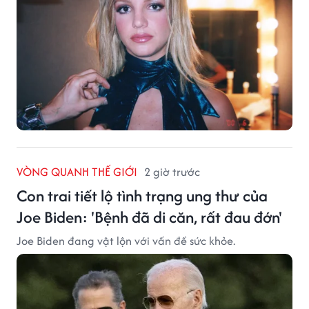
VÒNG QUANH THẾ GIỚI
2 giờ trước
Con trai tiết lộ tình trạng ung thư của
Joe Biden: 'Bệnh đã di căn, rất đau đớn'
Joe Biden đang vật lộn với vấn đề sức khỏe.