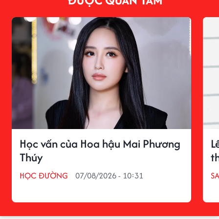
Học vấn của Hoa hậu Mai Phương
L
Thúy
t
HỌC ĐƯỜNG
07/08/2026 - 10:31
S