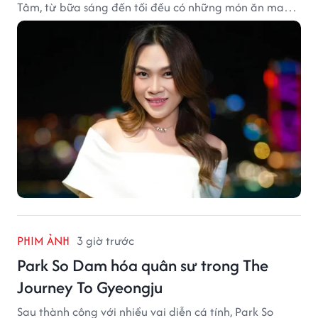
Tâm, từ bữa sáng đến tối đều có những món ăn mang
đậm dấu ấn miền Trung.
PHIM ẢNH
3 giờ trước
Park So Dam hóa quân sư trong The
Journey To Gyeongju
Sau thành công với nhiều vai diễn cá tính, Park So