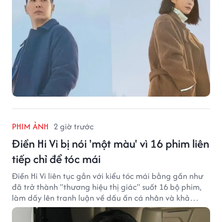
PHIM ẢNH
2 giờ trước
Điền Hi Vi bị nói 'một màu' vì 16 phim liên
tiếp chỉ để tóc mái
Điền Hi Vi liên tục gắn với kiểu tóc mái bằng gần như
đã trở thành "thương hiệu thị giác" suốt 16 bộ phim,
làm dấy lên tranh luận về dấu ấn cá nhân và khả
năng biến hóa trên màn ảnh.