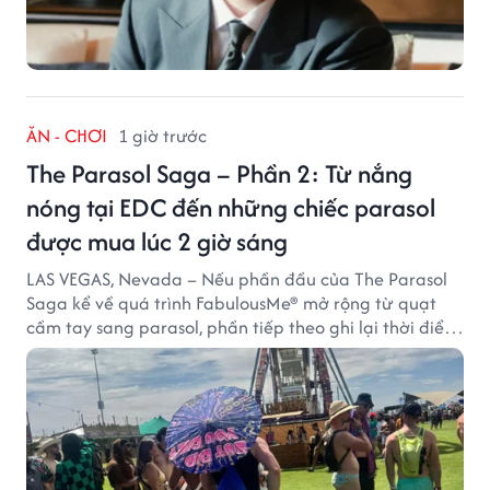
ĂN - CHƠI
1 giờ trước
The Parasol Saga – Phần 2: Từ nắng
nóng tại EDC đến những chiếc parasol
được mua lúc 2 giờ sáng
LAS VEGAS, Nevada – Nếu phần đầu của The Parasol
Saga kể về quá trình FabulousMe® mở rộng từ quạt
cầm tay sang parasol, phần tiếp theo ghi lại thời điểm
sản phẩm được thị trường đón nhận và dần vượt khỏi
công năng che nắng thông thường.