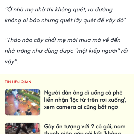
"Ở nhà mẹ nhờ thì không quét, ra đường
không ai bảo nhưng quét lấy quét để vậy đó"
"Thảo nào cây chổi mẹ mới mua mà về đến
nhà trông như dùng được "một kiếp người" rồi
vậy".
TIN LIÊN QUAN
Người đàn ông đi uống cà phê
liền nhận 'lộc từ trên rơi xuống',
xem camera ai cũng bất ngờ
Gây ấn tượng với 2 cô gái, nam
thanh niên gặp cái kết 'không