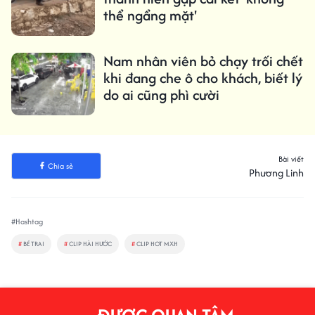
thể ngẩng mặt'
Nam nhân viên bỏ chạy trối chết
khi đang che ô cho khách, biết lý
do ai cũng phì cười
Bài viết
Chia sẻ
Phương Linh
#Hashtag
#
BÉ TRAI
#
CLIP HÀI HƯỚC
#
CLIP HOT MXH
ĐƯỢC QUAN TÂM