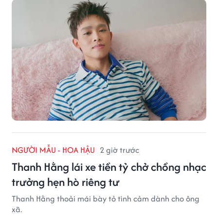
NGƯỜI MẪU - HOA HẬU
2 giờ trước
Thanh Hằng lái xe tiền tỷ chở chồng nhạc
trưởng hẹn hò riêng tư
Thanh Hằng thoải mái bày tỏ tình cảm dành cho ông
xã.