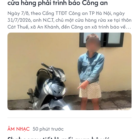
cửa hàng phải trình báo Công an
Ngày 7/8, theo Cổng TTĐT Công an TP Hà Nội, ngày
31/7/2026, anh N.C.T, chủ một cửa hàng rửa xe tại thôn
Cát Thuế, xã An Khánh, đến Công an xã trình báo về
việc bị mất trộm chiếc xe máy Honda Wave. Trong cốp
xe còn có nhiều giấy tờ cá nhân và khoảng 1,2 triệu
đồng tiền mặt.
ÂM NHẠC
50 phút trước