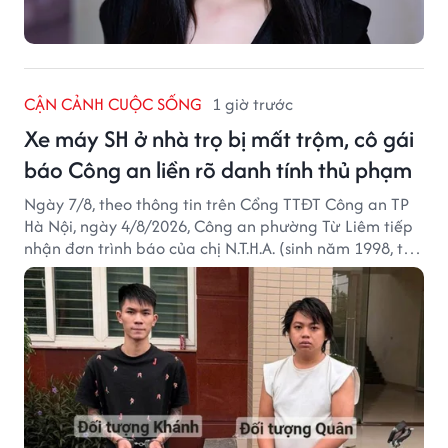
CẬN CẢNH CUỘC SỐNG
1 giờ trước
Xe máy SH ở nhà trọ bị mất trộm, cô gái
báo Công an liền rõ danh tính thủ phạm
Ngày 7/8, theo thông tin trên Cổng TTĐT Công an TP
Hà Nội, ngày 4/8/2026, Công an phường Từ Liêm tiếp
nhận đơn trình báo của chị N.T.H.A. (sinh năm 1998, trú
tại phường Từ Liêm) về việc bị kẻ gian lấy trộm chiếc
xe mô tô Honda SH 125i, tại khu nhà trọ nơi đang sinh
sống.