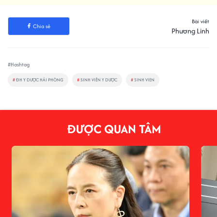
Bài viết
Chia sẻ
Phương Linh
#Hashtag
#
ĐH Y DƯỢC HẢI PHÒNG
#
SINH VIÊN Y DƯỢC
#
SINH VIEN
ĐƯỢC QUAN TÂM