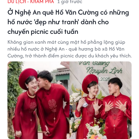
DU LỊCH - KHÁM PHÁ
1 giờ trước
Ở Nghệ An quê Hồ Văn Cường có những
hồ nước 'đẹp như tranh' dành cho
chuyến picnic cuối tuần
Không gian xanh mát cùng mặt hồ phẳng lặng giúp
nhiều hồ nước ở Nghệ An - quê hương bà xã Hồ Văn
Cường, trở thành điểm picnic được du khách yêu thích.