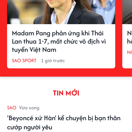
Madam Pang phản ứng khi Thái
N
Lan thua 1-7, mất chức vô địch vì
h
tuyển Việt Nam
N
SAO SPORT
1 giờ trước
TIN MỚI
SAO
Vừa xong
'Beyoncé xứ Hàn' kể chuyện bị bạn thân
cướp người yêu