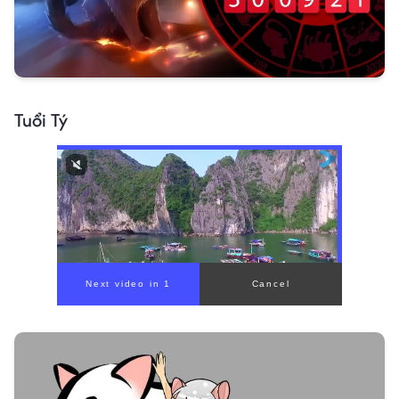
Tuổi Tý
00:00
/
00:59