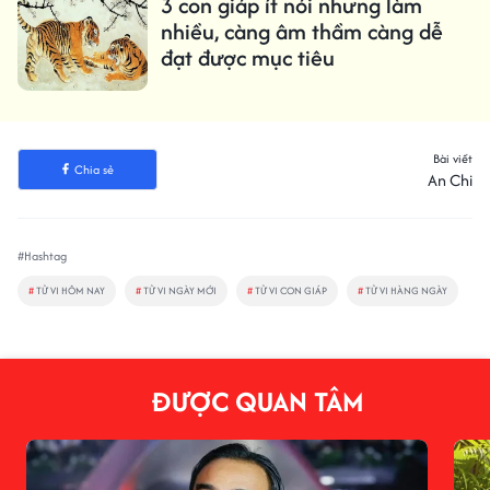
3 con giáp ít nói nhưng làm
nhiều, càng âm thầm càng dễ
đạt được mục tiêu
Bài viết
Chia sẻ
An Chi
#Hashtag
#
TỬ VI HÔM NAY
#
TỬ VI NGÀY MỚI
#
TỬ VI CON GIÁP
#
TỬ VI HÀNG NGÀY
ĐƯỢC QUAN TÂM