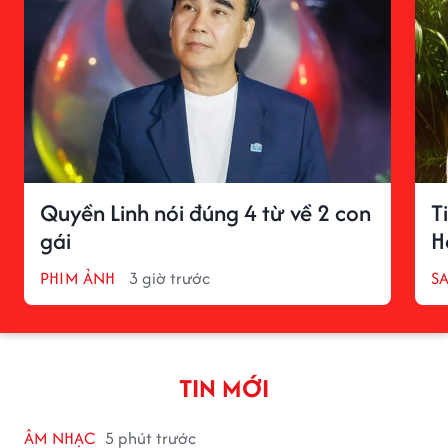
Quyền Linh nói đúng 4 từ về 2 con
T
gái
H
PHIM ẢNH
3 giờ trước
S
TIN MỚI
ÂM NHẠC
5 phút trước