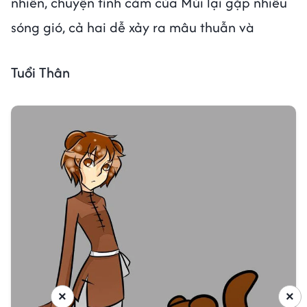
nhiên, chuyện tình cảm của Mùi lại gặp nhiều
sóng gió, cả hai dễ xảy ra mâu thuẫn và
Tuổi Thân
×
×