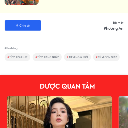
tới
Bài viết
Chia sẻ
Phương An
#Hashtag
#
TỬ VI HÔM NAY
#
TỬ VI HÀNG NGÀY
#
TỬ VI NGÀY MỚI
#
TỬ VI CON GIÁP
ĐƯỢC QUAN TÂM