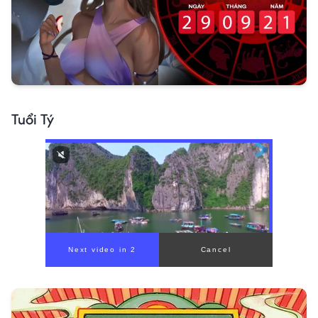
Tuổi Tý
00:00
/
00:56