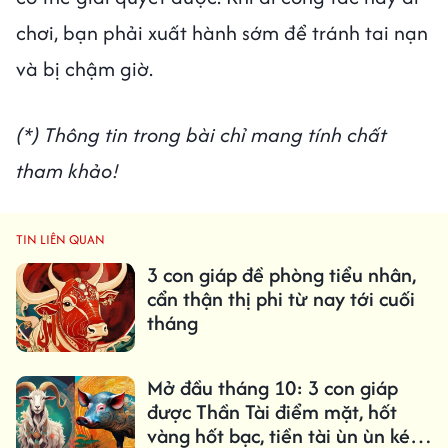
chơi, bạn phải xuất hành sớm để tránh tai nạn
và bị chậm giờ.
(*) Thông tin trong bài chỉ mang tính chất
tham khảo!
TIN LIÊN QUAN
3 con giáp đề phòng tiểu nhân,
cẩn thận thị phi từ nay tới cuối
tháng
Mở đầu tháng 10: 3 con giáp
được Thần Tài điểm mặt, hốt
vàng hốt bạc, tiền tài ùn ùn kéo