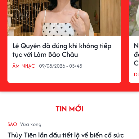
Lệ Quyên đã đúng khi không tiếp
N
tục với Lâm Bảo Châu
đ
C
ÂM NHẠC
09/08/2026 - 05:45
D
TIN MỚI
SAO
Vừa xong
Thủy Tiên lần đầu tiết lộ về biến cố sức