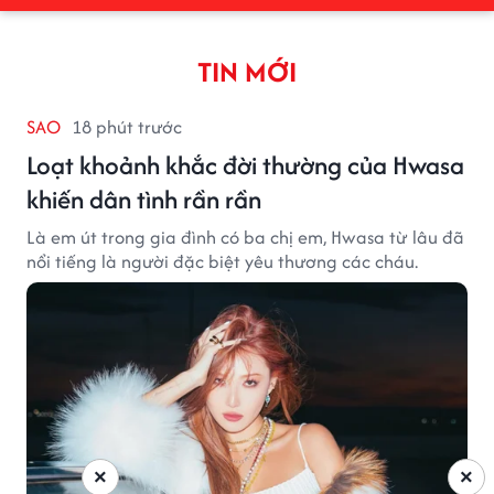
TIN MỚI
SAO
18 phút trước
Loạt khoảnh khắc đời thường của Hwasa
khiến dân tình rần rần
Là em út trong gia đình có ba chị em, Hwasa từ lâu đã
nổi tiếng là người đặc biệt yêu thương các cháu.
×
×