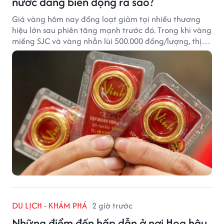
nước đang biến động ra sao?
Giá vàng hôm nay đồng loạt giảm tại nhiều thương
hiệu lớn sau phiên tăng mạnh trước đó. Trong khi vàng
miếng SJC và vàng nhẫn lùi 500.000 đồng/lượng, thị
trường vẫn duy trì mặt bằng giá cao, với sự chênh
lệch đáng kể giữa các doanh nghiệp.
DU LỊCH - KHÁM PHÁ
2 giờ trước
Những điểm đến hấp dẫn ở nơi Hoa hậu