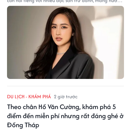
còn nổi tiếng với nhiều đặc sản trứ danh, mang hương
vị tinh tế và đậm đà bản sắc đất kinh kỳ.
DU LỊCH - KHÁM PHÁ
2 giờ trước
Theo chân Hồ Văn Cường, khám phá 5
điểm đến miễn phí nhưng rất đáng ghé ở
Đồng Tháp