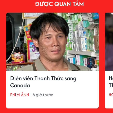
ĐƯỢC QUAN TÂM
Diễn viên Thanh Thức sang
H
Canada
T
PHIM ẢNH
6 giờ trước
H