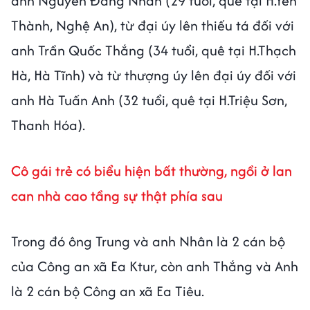
anh Nguyễn Đăng Nhân (29 tuổi, quê tại H.Yên
Thành, Nghệ An), từ đại úy lên thiếu tá đối với
anh Trần Quốc Thắng (34 tuổi, quê tại H.Thạch
Hà, Hà Tĩnh) và từ thượng úy lên đại úy đối với
anh Hà Tuấn Anh (32 tuổi, quê tại H.Triệu Sơn,
Thanh Hóa).
Cô gái trẻ có biểu hiện bất thường, ngồi ở lan
can nhà cao tầng sự thật phía sau
Trong đó ông Trung và anh Nhân là 2 cán bộ
của Công an xã Ea Ktur, còn anh Thắng và Anh
là 2 cán bộ Công an xã Ea Tiêu.