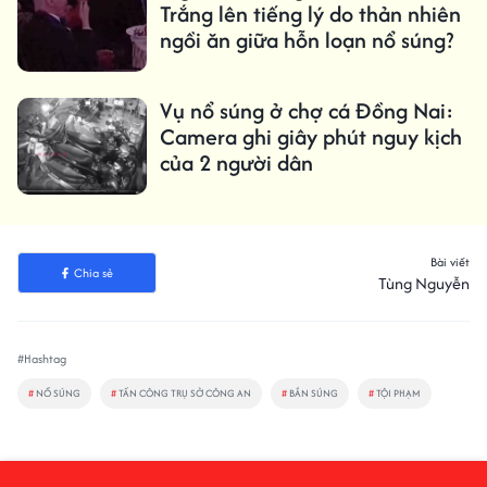
Trắng lên tiếng lý do thản nhiên
ngồi ăn giữa hỗn loạn nổ súng?
Vụ nổ súng ở chợ cá Đồng Nai:
Camera ghi giây phút nguy kịch
của 2 người dân
Bài viết
Chia sẻ
Tùng Nguyễn
#Hashtag
#
NỔ SÚNG
#
TẤN CÔNG TRỤ SỞ CÔNG AN
#
BẮN SÚNG
#
TỘI PHẠM