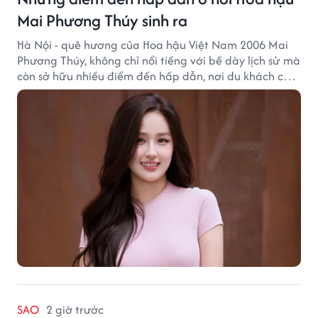
Mai Phương Thúy sinh ra
Hà Nội - quê hương của Hoa hậu Việt Nam 2006 Mai
Phương Thúy, không chỉ nổi tiếng với bề dày lịch sử mà
còn sở hữu nhiều điểm đến hấp dẫn, nơi du khách có
thể cảm nhận trọn vẹn vẻ đẹp cổ kính xen lẫn nhịp
sống hiện đại của Thủ đô.
SAO
2 giờ trước