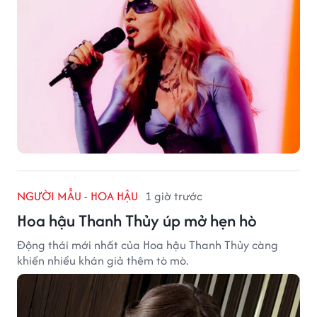
NGƯỜI MẪU - HOA HẬU
1 giờ trước
Hoa hậu Thanh Thủy úp mở hẹn hò
Động thái mới nhất của Hoa hậu Thanh Thủy càng
khiến nhiều khán giả thêm tò mò.